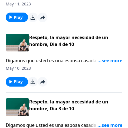
matrimonio. Ni siquiera estamos realmente
May 11, 2023
conscientes de lo que estamos haciendo. Pero como
dice el doctor Emerson Eggerichs, algunos de esos
Play
patrones pueden ser muy destructivos.
Respeto, la mayor necesidad de un
hombre, Dia 4 de 10
Digamos que usted es una esposa casada con un
hombre que no está siendo el esposo o el hombre
May 10, 2023
que Dios quiere que sea. ¿Cómo puede usted
motivarlo para que cambie?
Play
Respeto, la mayor necesidad de un
hombre, Dia 3 de 10
Digamos que usted es una esposa casada con un