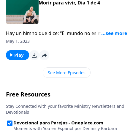
Morir para vivir, Dia 1 de 4
Hay un himno que dice: “El mundo no es mi hogar soy
peregrino aquí”. ¿Por qué es que la mayoría de
May 1, 2023
nosotros cree eso pero no vivimos de esa manera?
Play
See More Episodes