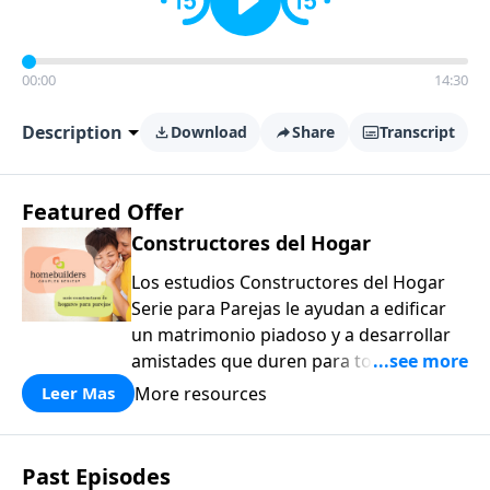
00:00
14:30
Description
Download
Share
Transcript
Featured Offer
Constructores del Hogar
Los estudios Constructores del Hogar
Serie para Parejas le ayudan a edificar
un matrimonio piadoso y a desarrollar
amistades que duren para toda la vida.
¡Únase a uno de los estudios de grupos
More resources
Leer Mas
pequeños de mayor crecimiento, y lleve
a casa los principios de la Palabra de
Dios para compartirlos con su familia,
Past Episodes