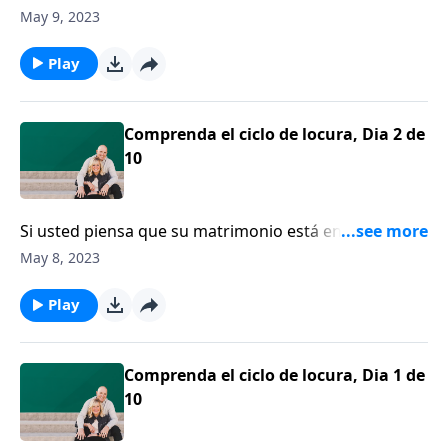
hombre que no está siendo el esposo o el hombre
May 9, 2023
que Dios quiere que sea. ¿Cómo puede usted
motivarlo para que cambie?
Play
Comprenda el ciclo de locura, Dia 2 de
10
Si usted piensa que su matrimonio está en el ciclo de
locura, hoy le diremos cómo detenerlo mientras está
May 8, 2023
girando y hacer que su matrimonio regrese al lugar
al que pertenece.
Play
Comprenda el ciclo de locura, Dia 1 de
10