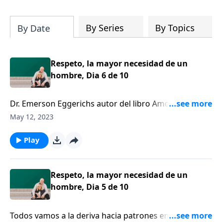
su iglesia y su comunidad!
By Series
By Topics
By Date
Respeto, la mayor necesidad de un
hombre, Dia 6 de 10
Dr. Emerson Eggerichs autor del libro Amor y
Respeto, unete a nosotros hoy para hablar sobre el
May 12, 2023
respeto en su matrimonio, y si lo ha perdido hoy
hablaremos sobre cómo recuperarlo.
Play
Respeto, la mayor necesidad de un
hombre, Dia 5 de 10
Todos vamos a la deriva hacia patrones en el