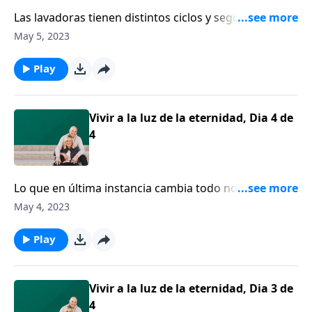
Las lavadoras tienen distintos ciclos y según el doctor
Emerson Eggerichs, lo mismo ocurre con los
May 5, 2023
matrimonios. Algunos matrimonios están atrapados
en lo que él llama “el ciclo de la locura”.
Play
Vivir a la luz de la eternidad, Dia 4 de
4
Lo que en última instancia cambia todo no es el
hecho de que vamos a morir, sino que Jesús murió
May 4, 2023
por nosotros. Hoy haré una pausa para recordar la
agonía de la cruz, la realidad de la pasión de Cristo y
Play
el propósito para la cruz. No fue simplemente una
muerte brutal, sino que fue una muerte brutal con un
propósito divino.
Vivir a la luz de la eternidad, Dia 3 de
4