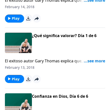
El exitoso autor Gary Thomas explica que, cuando
usted presume la belleza de su cónyuge y le exhibe,
February 14, 2018
en lugar de presumir de sí mismo, usted le está
valorando.
Play
¿Qué significa valorar? Día 1 de 6
El exitoso autor Gary Thomas explica que, cuando
usted presume la belleza de su cónyuge y le exhibe,
February 13, 2018
en lugar de presumir de sí mismo, usted le está
valorando.
Play
Confianza en Dios, Día 6 de 6