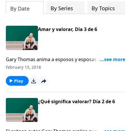
By Series
By Topics
By Date
Amar y valorar, Día 3 de 6
Gary Thomas anima a esposos y esposas a valorar a
sus cónyuges por medio de celebrar el hecho de que
February 15, 2018
sean únicos. Una persona debe ver a su cónyuge
como su único amor y debe tener cuidado de no
Play
comparar.
¿Qué significa valorar? Día 2 de 6