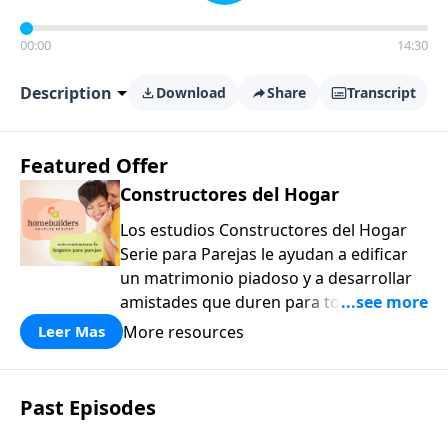
00:00
14:30
Description
Download
Share
Transcript
Featured Offer
Constructores del Hogar
Los estudios Constructores del Hogar
Serie para Parejas le ayudan a edificar
un matrimonio piadoso y a desarrollar
amistades que duren para toda la vida.
¡Únase a uno de los estudios de grupos
More resources
Leer Mas
pequeños de mayor crecimiento, y lleve
a casa los principios de la Palabra de
Dios para compartirlos con su familia,
Past Episodes
su iglesia y su comunidad!