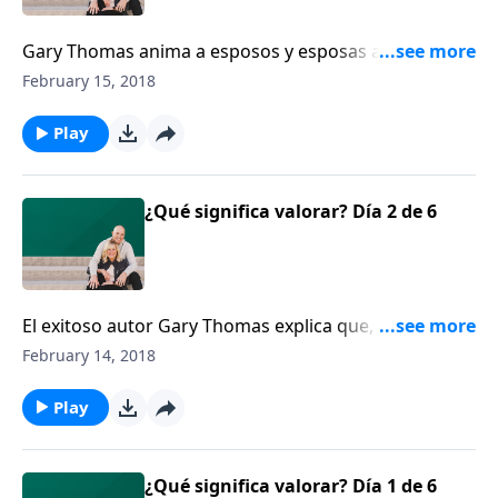
Gary Thomas anima a esposos y esposas a valorar a
sus cónyuges por medio de celebrar el hecho de que
February 15, 2018
sean únicos. Una persona debe ver a su cónyuge
como su único amor y debe tener cuidado de no
Play
comparar.
¿Qué significa valorar? Día 2 de 6
El exitoso autor Gary Thomas explica que, cuando
usted presume la belleza de su cónyuge y le exhibe,
February 14, 2018
en lugar de presumir de sí mismo, usted le está
valorando.
Play
¿Qué significa valorar? Día 1 de 6