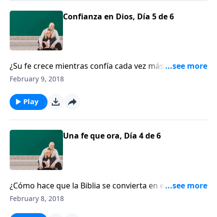
podemos enseñarles a nuestros hijos a depender
también de Él.
Confianza en Dios, Día 5 de 6
¿Su fe crece mientras confía cada vez más en Dios? El
pastor Crawford Loritts nos recuerda que una fe
February 9, 2018
como la de Abraham no niega la realidad de sus
circunstancias, sino que confía en las promesas de
Play
Dios, a pesar de ellas. Crawford explica cómo
podemos enseñarles a nuestros hijos a depender
también de Él.
Una fe que ora, Día 4 de 6
¿Cómo hace que la Biblia se convierta en el corazón
de su familia? Según el escritor Crawford Loritts, la
February 8, 2018
Biblia da por sentado que todo seguidor de Cristo