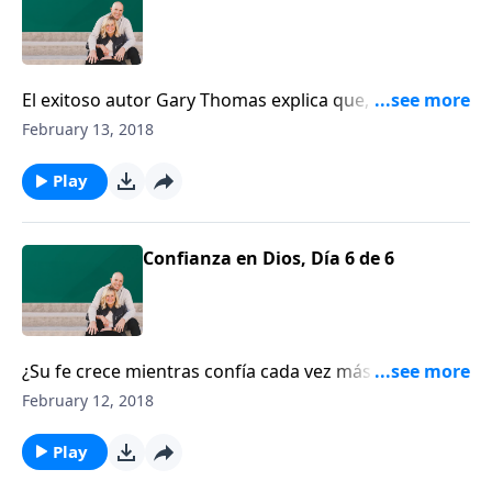
El exitoso autor Gary Thomas explica que, cuando
usted presume la belleza de su cónyuge y le exhibe,
February 13, 2018
en lugar de presumir de sí mismo, usted le está
valorando.
Play
Confianza en Dios, Día 6 de 6
¿Su fe crece mientras confía cada vez más en Dios? El
pastor Crawford Loritts nos recuerda que una fe
February 12, 2018
como la de Abraham no niega la realidad de sus
circunstancias, sino que confía en las promesas de
Play
Dios, a pesar de ellas. Crawford explica cómo