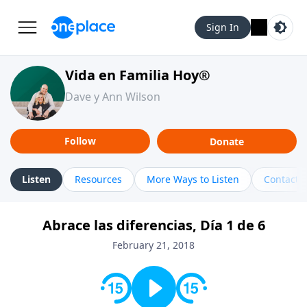
Sign In
Vida en Familia Hoy®
Dave y Ann Wilson
Follow
Donate
Listen
Resources
More Ways to Listen
Contact
Abrace las diferencias, Día 1 de 6
February 21, 2018