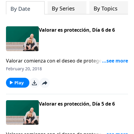
By Series
By Topics
By Date
Valorar es protección, Día 6 de 6
Valorar comienza con el deseo de proteger a su
cónyuge emocional, física y espiritualmente.
February 20, 2018
Play
Valorar es protección, Día 5 de 6