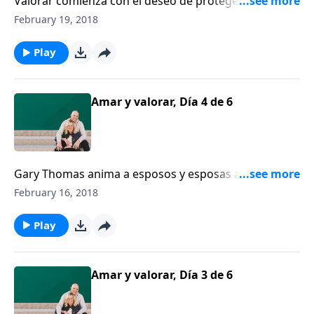
Valorar comienza con el deseo de proteger a su
cónyuge emocional, física y espiritualmente.
February 19, 2018
Play
Amar y valorar, Día 4 de 6
Gary Thomas anima a esposos y esposas a valorar a
sus cónyuges por medio de celebrar el hecho de que
February 16, 2018
sean únicos. Una persona debe ver a su cónyuge
como su único amor y debe tener cuidado de no
Play
comparar.
Amar y valorar, Día 3 de 6