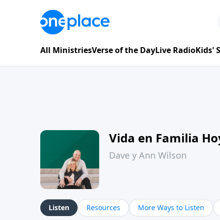
All Ministries
Verse of the Day
Live Radio
Kids'
Vida en Familia H
Dave y Ann Wilson
Listen
Resources
More Ways to Listen