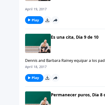
April 19, 2017
Play
Es una cita, Dia 9 de 10
Dennis and Barbara Rainey equipar a los pad
ayudándonos a moldear nuestras propias conv
April 18, 2017
para desafiar al mismo tiempo las conviccione
Play
Permanecer puros, Dia 8 