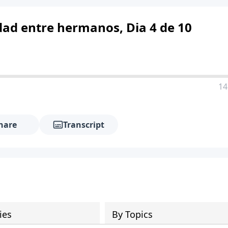
idad entre hermanos, Dia 4 de 10
14
hare
Transcript
ies
By Topics