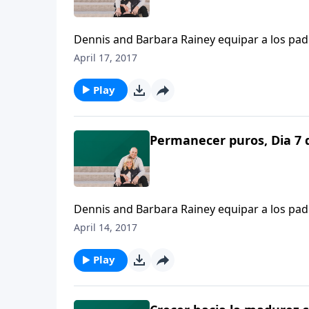
Dennis and Barbara Rainey equipar a los pad
ayudándonos a moldear nuestras propias conv
April 17, 2017
para desafiar al mismo tiempo las conviccione
Play
Permanecer puros, Dia 7 
Dennis and Barbara Rainey equipar a los pad
ayudándonos a moldear nuestras propias conv
April 14, 2017
para desafiar al mismo tiempo las conviccione
Play