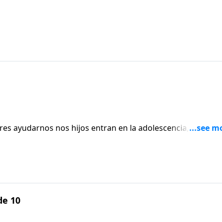
res ayudarnos nos hijos entran en la adolescencia,
icciones como padres, y luego les ayudarnos a estar listo
s de nuestro hijo o hija.
de 10