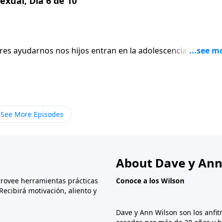
exual, Dia 6 de 10
res ayudarnos nos hijos entran en la adolescencia,
icciones como padres, y luego les ayudarnos a estar listo
s de nuestro hijo o hija.
See More Episodes
About Dave y Ann
provee herramientas prácticas
Conoce a los Wilson
Recibirá motivación, aliento y
Dave y Ann Wilson son los anfit