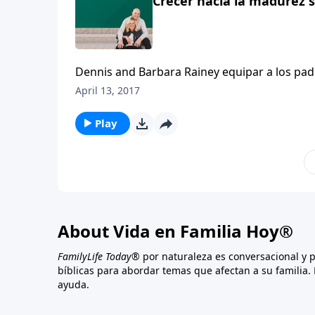
Crecer hacia la madurez s
Dennis and Barbara Rainey equipar a los pad
ayudándonos a moldear nuestras propias conv
April 13, 2017
para desafiar al mismo tiempo las conviccione
Play
About Vida en Familia Hoy®
FamilyLife Today®
por naturaleza es conversacional y 
bíblicas para abordar temas que afectan a su familia. 
ayuda.