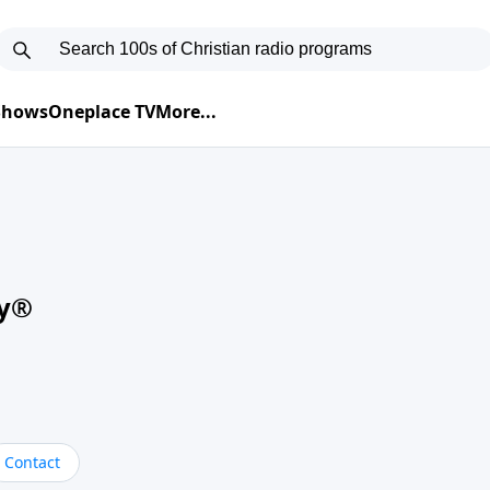
 Shows
Oneplace TV
More...
oy®
Contact