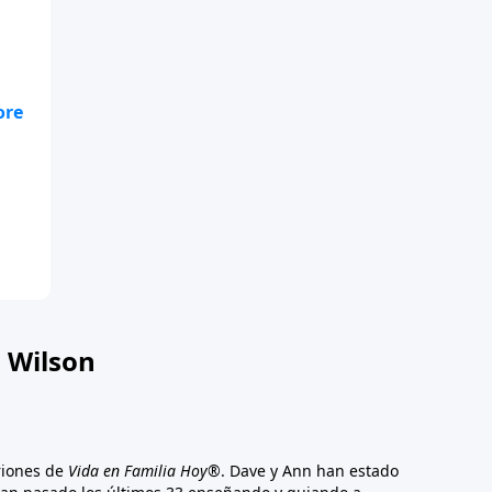
s
 Wilson
riones de
Vida en Familia Hoy®
. Dave y Ann han estado