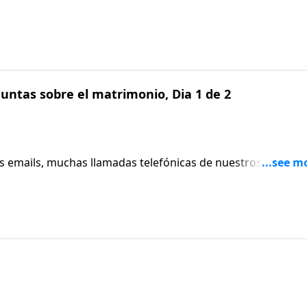
 para buscar consejería bíblica sobre problemas que
e matrimonio. Hoy veremos qué podemos hacer.
untas sobre el matrimonio, Dia 1 de 2
emails, muchas llamadas telefónicas de nuestros oyentes
 para buscar consejería bíblica sobre problemas que
e matrimonio. Hoy veremos qué podemos hacer.