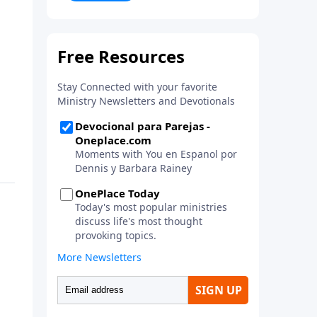
la vida. ¡Únase a uno de los
estudios de grupos pequeños de
mayor crecimiento, y lleve a casa
los principios de la Palabra de
Dios para compartirlos con su
familia, su iglesia y su
comunidad!