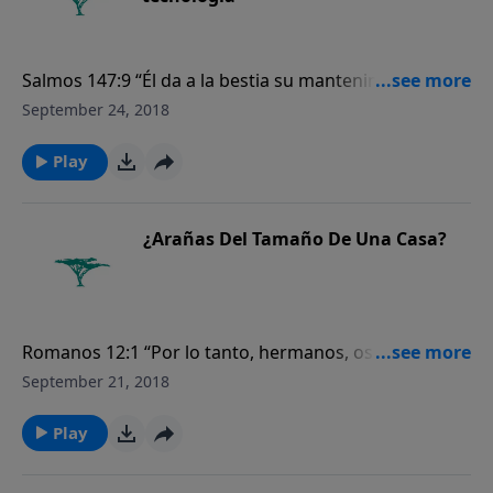
Salmos 147:9 “Él da a la bestia su mantenimiento y a
los hijos de los cuervos que claman”.
September 24, 2018
Play
¿Arañas Del Tamaño De Una Casa?
Romanos 12:1 “Por lo tanto, hermanos, os ruego por
las misericordias de Dios que presentéis vuestros
September 21, 2018
cuerpos como sacrificio vivo, santo, agradable a Dios,
que es vuestro verdadero culto”.
Play