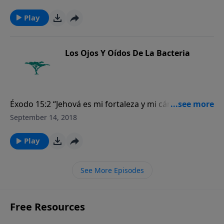
Play
Los Ojos Y Oídos De La Bacteria
Éxodo 15:2 “Jehová es mi fortaleza y mi cántico. Ha
sido mi salvación. Este es mi Dios, a quien yo alabaré;
September 14, 2018
el Dios de mi padre, a quien yo enalteceré”.
Play
See More Episodes