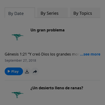
Biblia es verdaderamente la Palabra
inspirada del Creador.
By Series
By Topics
By Date
Un gran problema
Génesis 1:21 “Y creó Dios los grandes monstruos
marinos y todo ser viviente que se mueve, que las
September 27, 2018
aguas produjeron según su especie, y toda ave alada
según su especie. Y vio Dios que era bueno”.
Play
¿Un desierto lleno de ranas?