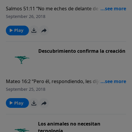
Salmos 51:11 “No me eches de delante de ti y no
quites de mí tu santo espíritu”.
September 26, 2018
Play
Descubrimiento confirma la creación
Mateo 16:2 “Pero él, respondiendo, les dijo: «Cuando
anochece, decís: “Hará buen tiempo, porque el cielo
September 25, 2018
está rojo”.
Play
Los animales no necesitan
tecnología