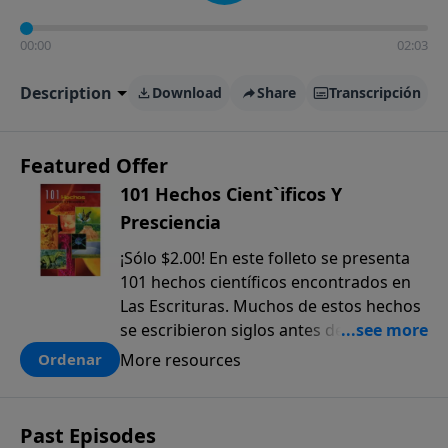
00:00
02:03
Description
Download
Share
Transcripción
Featured Offer
101 Hechos Cient`ificos Y
Presciencia
¡Sólo $2.00! En este folleto se presenta
101 hechos científicos encontrados en
Las Escrituras. Muchos de estos hechos
se escribieron siglos antes de que
fueran descubiertos. El anticipado
More resources
Ordenar
conocimiento científico que sólo se
encuentra en la Biblia, ofrece una pieza
más a la prueba colectiva de que la
Past Episodes