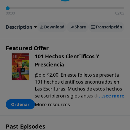
00:00
02:03
Description
Download
Share
Transcripción
Featured Offer
101 Hechos Cient`ificos Y
Presciencia
¡Sólo $2.00! En este folleto se presenta
101 hechos científicos encontrados en
Las Escrituras. Muchos de estos hechos
se escribieron siglos antes de que
fueran descubiertos. El anticipado
More resources
Ordenar
conocimiento científico que sólo se
encuentra en la Biblia, ofrece una pieza
más a la prueba colectiva de que la
Past Episodes