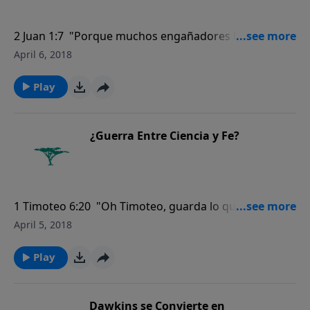
2 Juan 1:7 "Porque muchos engañadores han salido
por el mundo, que no confiesan que Jesucristo ha
April 6, 2018
venido en carne. Quien esto hace es el engañador y el
anticristo".
Play
¿Guerra Entre Ciencia y Fe?
1 Timoteo 6:20 "Oh Timoteo, guarda lo que se te ha
encomendado, evitando las profanas pláticas sobre
April 5, 2018
cosas vanas, y los argumentos de la falsamente
llamada ciencia…"
Play
Dawkins se Convierte en