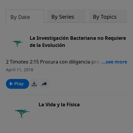
Biblia es verdaderamente la Palabra
inspirada del Creador.
By Series
By Topics
By Date
La Investigación Bacteriana no Requiere
de la Evolución
2 Timoteo 2:15 Procura con diligencia presentarte a
Dios aprobado, como obrero que no tiene de qué
April 11, 2018
avergonzarse, que usa bien la palabra de verdad.
Play
La Vida y la Física