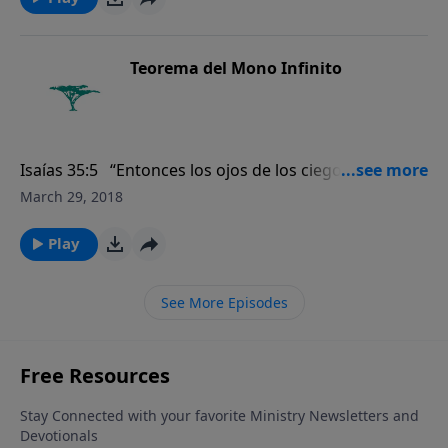
Teorema del Mono Infinito
Isaías 35:5 “Entonces los ojos de los ciegos serán
abiertos, y los oídos de los sordos se abrirán".
March 29, 2018
Play
See More Episodes