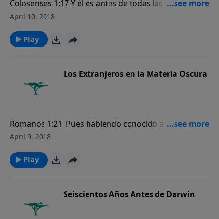
Colosenses 1:17 Y él es antes de todas las cosas, y
todas las cosas en él subsisten…
April 10, 2018
Play
Los Extranjeros en la Materia Oscura
Romanos 1:21 Pues habiendo conocido a Dios, no le
glorificaron como a Dios, ni le dieron gracias, sino
April 9, 2018
que se envanecieron en sus razonamientos, y su
necio corazón fue entenebrecido.
Play
Seiscientos Años Antes de Darwin