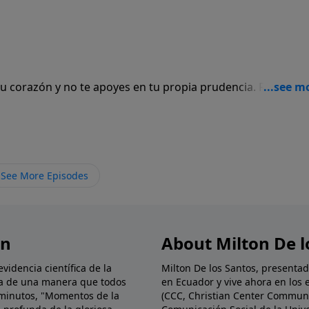
tu corazón y no te apoyes en tu propia prudencia. Reconóce
veredas”.
See More Episodes
ón
About Milton De l
idencia científica de la
Milton De los Santos, presenta
blia de una manera que todos
en Ecuador y vive ahora en los 
minutos, "Momentos de la
(CCC, Christian Center Communi