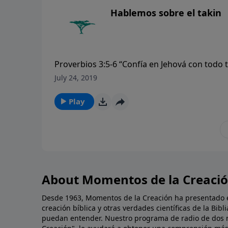
Hablemos sobre el takin
Proverbios 3:5-6 “Confía en Jehová con todo 
en todos tus caminos y él hará derechas tus 
July 24, 2019
Play
About Momentos de la Creaci
Desde 1963, Momentos de la Creación ha presentado ev
creación bíblica y otras verdades científicas de la Bi
puedan entender. Nuestro programa de radio de dos 