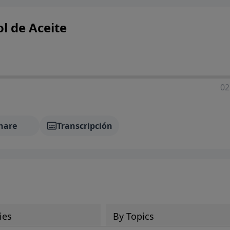
l de Aceite
02
hare
Transcripción
ies
By Topics