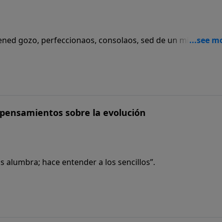
tened gozo, perfeccionaos, consolaos, sed de un mismo sent
ará con vosotros.”
 pensamientos sobre la evolución
s alumbra; hace entender a los sencillos”.