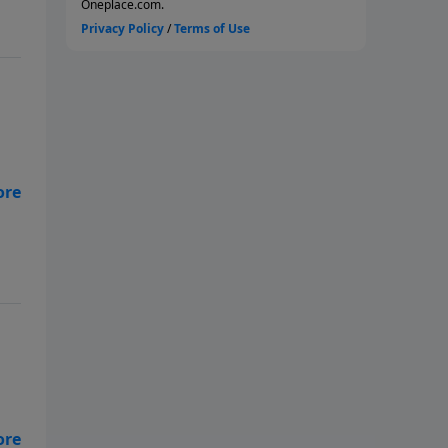
la
an