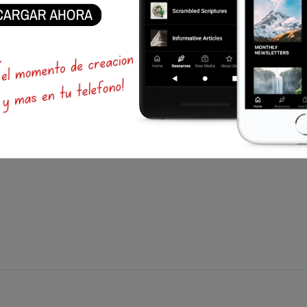
ecir: He aquí esto es nuevo? Ya fue en los siglos que nos h
strellas