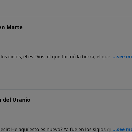
 en Marte
os cielos; él es Dios, el que formó la tierra, el que la hizo y 
abitada la creó: Yo soy Jehová, y no hay otro. “
 del Uranio
ecir: He aquí esto es nuevo? Ya fue en los siglos que nos h