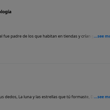
ología
cual fue padre de los que habitan en tiendas y crían ganados.
e padre de todos los que tocan arpa y flauta. Y Zila tambié
 de bronce y de hierro; y la hermana de Tubal-caín fue Naama.
us dedos, La luna y las estrellas que tú formaste, Digo: ¿Qu
Y el hijo del hombre, para que lo visites?”