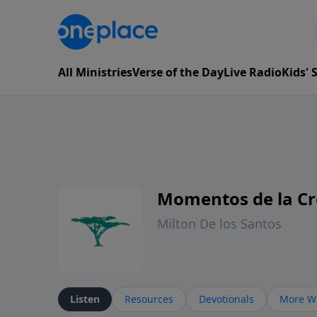
All Ministries
Verse of the Day
Live Radio
Kids'
Momentos de la Cr
Milton De los Santos
Listen
Resources
Devotionals
More Wa