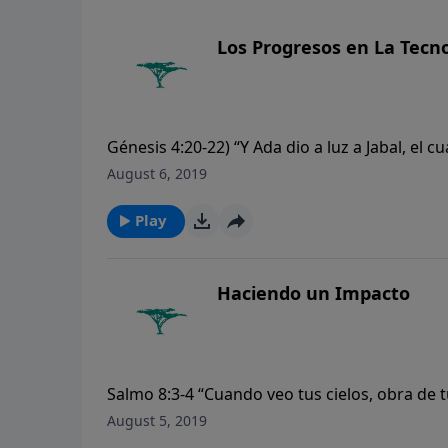
Los Progresos en La Tecn
Génesis 4:20-22) “Y Ada dio a luz a Jabal, el 
el nombre de su hermano fue Jubal, el cual fu
August 6, 2019
dio a luz a Tubal-caín, artífice de toda obra
Play
Haciendo un Impacto
Salmo 8:3-4 “Cuando veo tus cielos, obra de t
es el hombre, para que tengas de él memoria, 
August 5, 2019