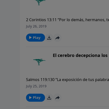
2 Corintios 13:11 “Por lo demás, hermanos, 
y vivid en paz; y el Dios de paz y de amor est
July 26, 2019
Play
El cerebro decepciona los
Salmos 119:130 “La exposición de tus palabra
July 25, 2019
Play