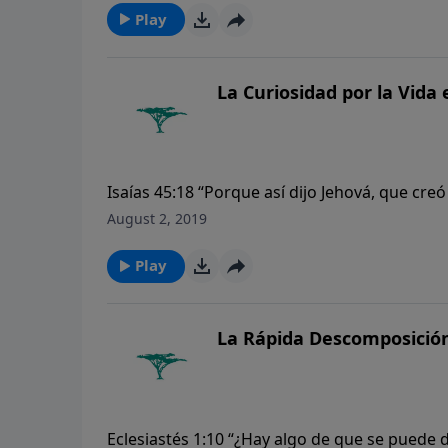
Play
La Curiosidad por la Vida
Isaías 45:18 “Porque así dijo Jehová, que creó l
compuso; no la creó en vano, para que fuese h
August 2, 2019
Play
La Rápida Descomposición
Eclesiastés 1:10 “¿Hay algo de que se puede d