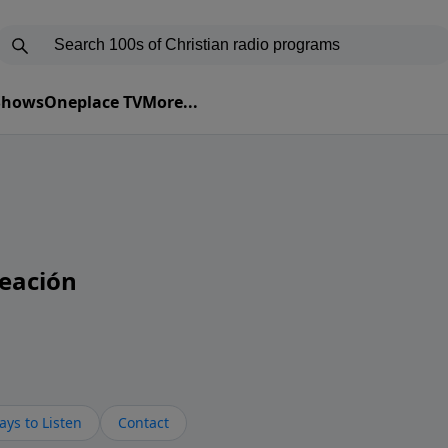
 Shows
Oneplace TV
More...
eación
ys to Listen
Contact