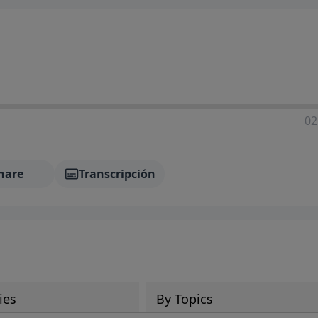
02
hare
Transcripción
ies
By Topics