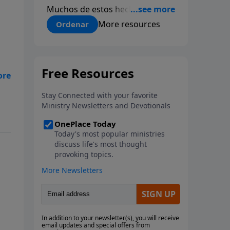
Muchos de estos hechos se
escribieron siglos antes de que
More resources
Ordenar
fueran descubiertos. El
anticipado conocimiento
científico que sólo se encuentra
en la Biblia, ofrece una pieza
,
más a la prueba colectiva de que
la Biblia es verdaderamente la
Palabra inspirada del Creador.