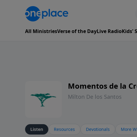
All Ministries
Verse of the Day
Live Radio
Kids'
Momentos de la Cr
Milton De los Santos
Listen
Resources
Devotionals
More Wa