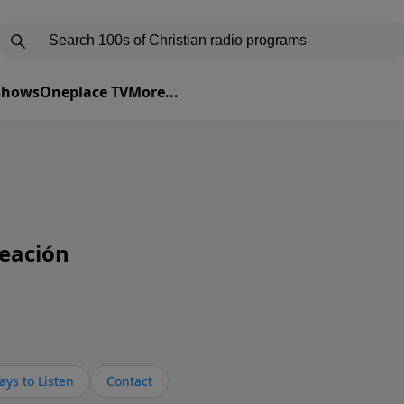
 Shows
Oneplace TV
More...
eación
ys to Listen
Contact