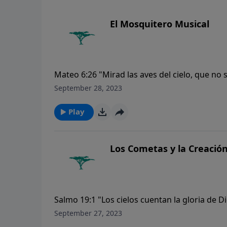
El Mosquitero Musical
Mateo 6:26 "Mirad las aves del cielo, que no 
vuestro Padre celestial las alimenta. ¿No va
September 28, 2023
Play
Los Cometas y la Creació
Salmo 19:1 "Los cielos cuentan la gloria de 
September 27, 2023