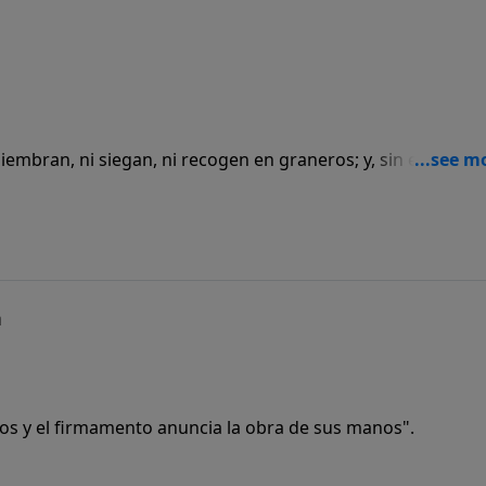
siembran, ni siegan, ni recogen en graneros; y, sin embargo
léis vosotros mucho más que ellas?"
n
Dios y el firmamento anuncia la obra de sus manos".