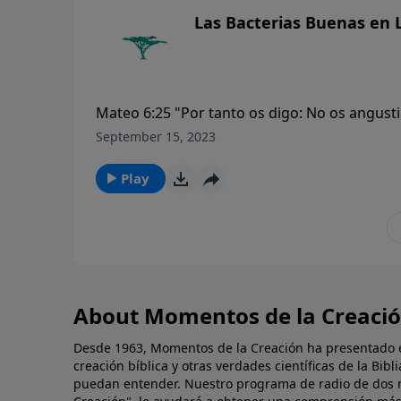
Las Bacterias Buenas en 
Mateo 6:25 "Por tanto os digo: No os angusti
beber; ni por vuestro cuerpo, qué habéis de v
September 15, 2023
el vestido?"
Play
About Momentos de la Creaci
Desde 1963, Momentos de la Creación ha presentado ev
creación bíblica y otras verdades científicas de la Bi
puedan entender. Nuestro programa de radio de dos 