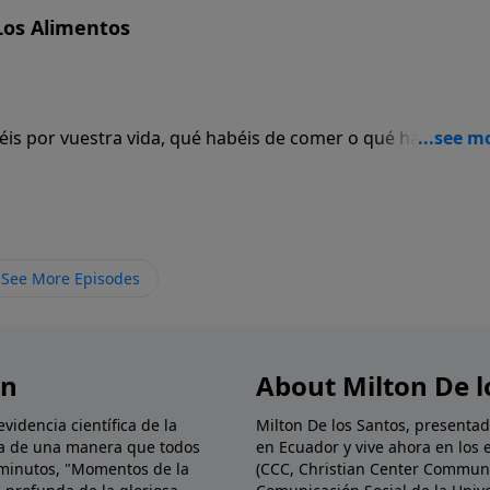
Los Alimentos
éis por vuestra vida, qué habéis de comer o qué habéis de
estir. ¿No es la vida más que el alimento y el cuerpo más q
See More Episodes
ón
About Milton De l
idencia científica de la
Milton De los Santos, presenta
blia de una manera que todos
en Ecuador y vive ahora en los 
minutos, "Momentos de la
(CCC, Christian Center Communi