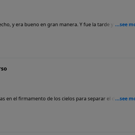
echo, y era bueno en gran manera. Y fue la tarde y la maña
rso
s en el firmamento de los cielos para separar el día de la
es, los días y los años..."