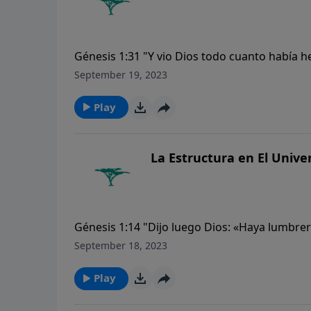
Génesis 1:31 "Y vio Dios todo cuanto había h
del sexto día".
September 19, 2023
Play
La Estructura en El Unive
Génesis 1:14 "Dijo luego Dios: «Haya lumbrera
noche, que sirvan de señales para las estacion
September 18, 2023
Play