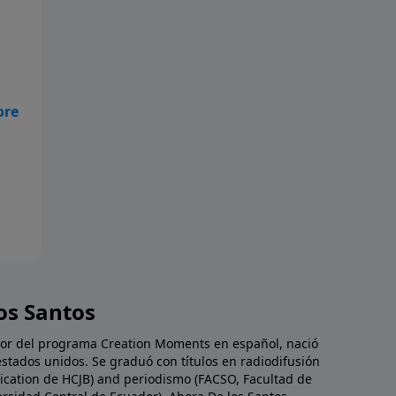
ue
os Santos
dor del programa Creation Moments en español, nació
estados unidos. Se graduó con títulos en radiodifusión
cation de HCJB) and periodismo (FACSO, Facultad de