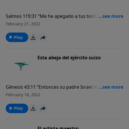
Salmos 119:31 “Me he apegado a tus testimonios;
Jehová, no me avergüences”.
February 21, 2022
Play
Esta abeja del ejército suizo
Génesis 43:11 “Entonces su padre Israel les
respondió: —Pues que así es, hacedlo; tomad de lo
February 18, 2022
mejor de la tierra en vuestros sacos y llevad a aquel
hombre un regalo, un poco de bálsamo, un poco de
Play
miel, aromas y mirra, nueces y almendras”.
El artista maestro