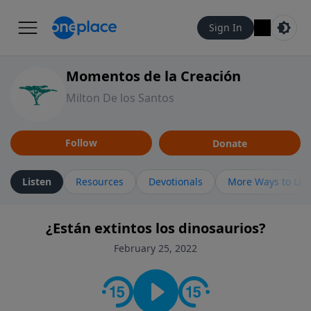
Sign In
Momentos de la Creación
Milton De los Santos
Follow
Donate
Listen
Resources
Devotionals
More Ways to Lis
¿Están extintos los dinosaurios?
February 25, 2022