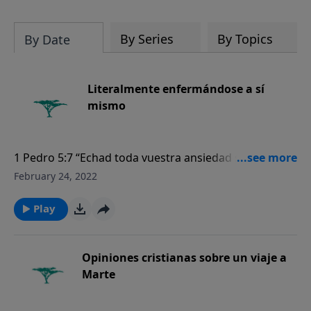
Biblia es verdaderamente la Palabra
inspirada del Creador.
By Series
By Topics
By Date
Literalmente enfermándose a sí
mismo
1 Pedro 5:7 “Echad toda vuestra ansiedad sobre él,
porque él tiene cuidado de vosotros”.
February 24, 2022
Play
Opiniones cristianas sobre un viaje a
Marte