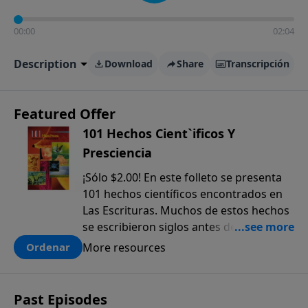
00:00
02:04
Description
Download
Share
Transcripción
Featured Offer
101 Hechos Cient`ificos Y
Presciencia
¡Sólo $2.00! En este folleto se presenta
101 hechos científicos encontrados en
Las Escrituras. Muchos de estos hechos
se escribieron siglos antes de que
fueran descubiertos. El anticipado
More resources
Ordenar
conocimiento científico que sólo se
encuentra en la Biblia, ofrece una pieza
más a la prueba colectiva de que la
Past Episodes