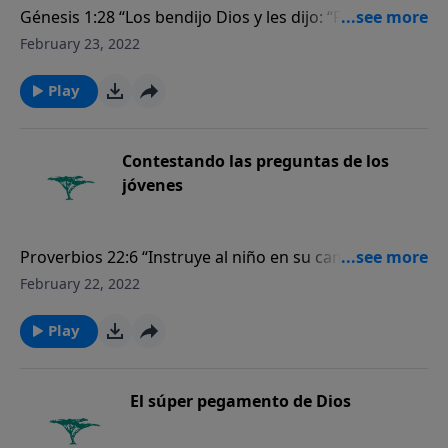
Génesis 1:28 “Los bendijo Dios y les dijo: “Fructificad y
multiplicaos; llenad la tierra y sometedla; ejerced
February 23, 2022
potestad sobre los peces del mar, las aves de los
cielos y todas las bestias que se mueven sobre la
Play
tierra”.
Contestando las preguntas de los
jóvenes
Proverbios 22:6 “Instruye al niño en su camino, y ni
aun de viejo se apartará de él”.
February 22, 2022
Play
El súper pegamento de Dios