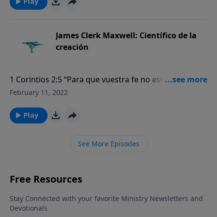
sabio”.
Play
James Clerk Maxwell: Científico de la
creación
1 Corintios 2:5 “Para que vuestra fe no esté fundada
en la sabiduría de los hombres, sino en el poder de
February 11, 2022
Dios”.
Play
See More Episodes