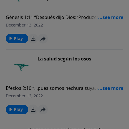
Génesis 1:11 “Después dijo Dios: ‘Produzca la tierra
hierba verde, hierba que dé semilla; árbol que dé
December 13, 2022
fruto según su especie, cuya semilla esté en él, sobre
la tierra’. Y fue así”.
Play
La salud según los osos
Efesios 2:10 “...pues somos hechura suya, creados en
Cristo Jesús para buenas obras, las cuales Dios
December 12, 2022
preparó de antemano para que anduviéramos en
ellas”.
Play