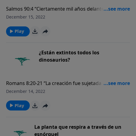
Salmos 90:4 “Ciertamente mil años delante de tus
ojos son como el día de ayer, que pasó, y como una
December 15, 2022
de las vigilias de la noche”.
Play
¿Están extintos todos los
dinosaurios?
Romans 8:20-21 “La creación fue sujetada a vanidad,
no por su propia voluntad, sino por causa del que la
December 14, 2022
sujetó en esperanza. Por tanto, también la creación
misma será libertada de la esclavitud de corrupción a
Play
la libertad gloriosa de los hijos de Dios”.
La planta que respira a través de un
esnórquel