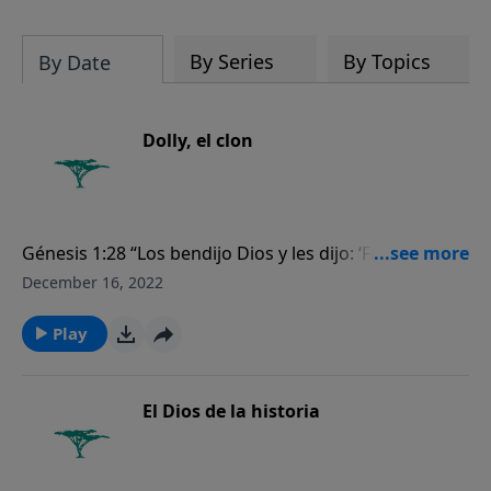
Biblia es verdaderamente la Palabra
inspirada del Creador.
By Series
By Topics
By Date
Dolly, el clon
Génesis 1:28 “Los bendijo Dios y les dijo: ‘Fructificad y
multiplicaos; llenad la tierra y sometedla; ejerced
December 16, 2022
potestad sobre los peces del mar, las aves de los
cielos y todas las bestias que se mueven sobre la
Play
tierra’”.
El Dios de la historia