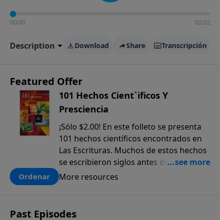
00:00
02:02
Description
Download
Share
Transcripción
Featured Offer
101 Hechos Cient`ificos Y
Presciencia
¡Sólo $2.00! En este folleto se presenta
101 hechos científicos encontrados en
Las Escrituras. Muchos de estos hechos
se escribieron siglos antes de que
fueran descubiertos. El anticipado
More resources
Ordenar
conocimiento científico que sólo se
encuentra en la Biblia, ofrece una pieza
más a la prueba colectiva de que la
Past Episodes