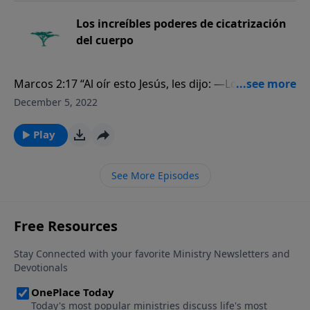
Los increíbles poderes de cicatrización
del cuerpo
Marcos 2:17 “Al oír esto Jesús, les dijo: —Los sanos no
tienen necesidad de médico, sino los enfermos. No
December 5, 2022
he venido a llamar a justos, sino a pecadores”.
Play
See More Episodes