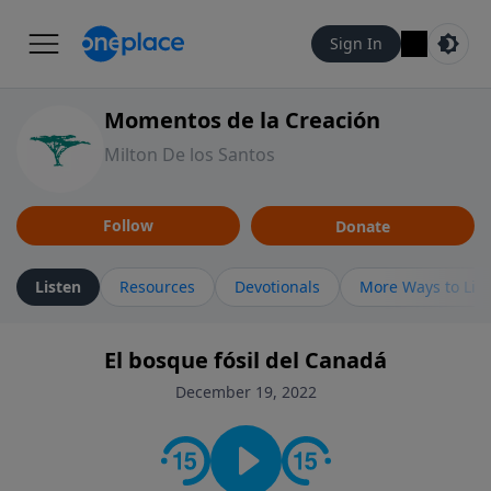
Sign In
Momentos de la Creación
Milton De los Santos
Follow
Donate
Listen
Resources
Devotionals
More Ways to Lis
El bosque fósil del Canadá
December 19, 2022