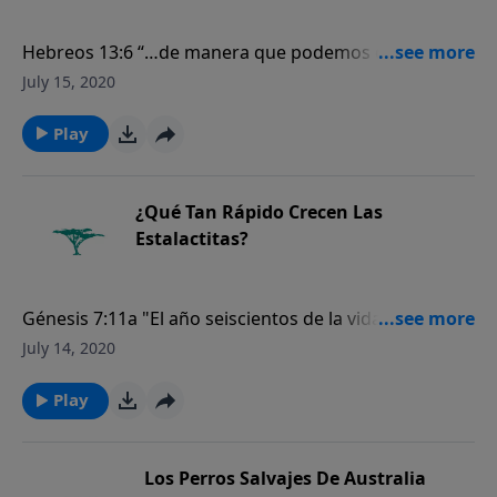
Hebreos 13:6 “…de manera que podemos decir
confiadamente: El Señor es mi ayudador; no temeré
July 15, 2020
lo que me pueda hacer el hombre”.
Play
¿Qué Tan Rápido Crecen Las
Estalactitas?
Génesis 7:11a "El año seiscientos de la vida de Noé,
en el mes segundo, a los diecisiete días del mes,
July 14, 2020
aquel día fueron rotas todas las fuentes del grande
abismo…"
Play
Los Perros Salvajes De Australia