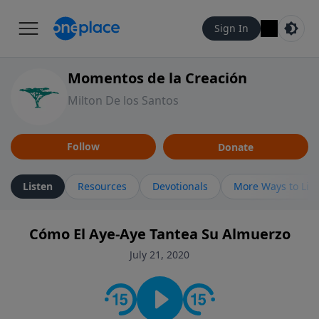
Sign In
Momentos de la Creación
Milton De los Santos
Follow
Donate
Listen
Resources
Devotionals
More Ways to Lis
Cómo El Aye-Aye Tantea Su Almuerzo
July 21, 2020