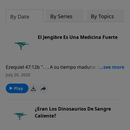
Biblia es verdaderamente la Palabra
inspirada del Creador.
By Series
By Topics
By Date
El Jengibre Es Una Medicina Fuerte
Ezequiel 47:12b ". . . A su tiempo madurará, porque
sus aguas salen del santuario; y su fruto será para
July 20, 2020
comer, y su hoja para medicina".
Play
¿Eran Los Dinosaurios De Sangre
Caliente?