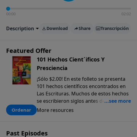
00:00
02:02
Description
Download
Share
Transcripción
Featured Offer
101 Hechos Cient`ificos Y
Presciencia
¡Sólo $2.00! En este folleto se presenta
101 hechos científicos encontrados en
Las Escrituras. Muchos de estos hechos
se escribieron siglos antes de que
fueran descubiertos. El anticipado
More resources
Ordenar
conocimiento científico que sólo se
encuentra en la Biblia, ofrece una pieza
más a la prueba colectiva de que la
Past Episodes