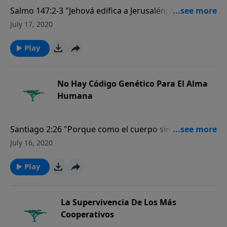
Salmo 147:2-3 "Jehová edifica a Jerusalén; A los
desterrados de Israel recogerá. El sana a los
July 17, 2020
quebrantados de corazón, Y venda sus heridas".
Play
No Hay Código Genético Para El Alma
Humana
Santiago 2:26 "Porque como el cuerpo sin espíritu
está muerto, así también la fe sin obras está
July 16, 2020
muerta".
Play
La Supervivencia De Los Más
Cooperativos