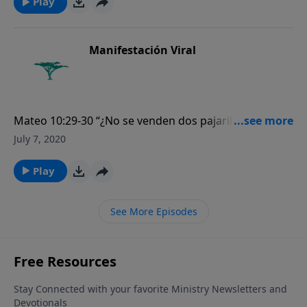
Play
Manifestación Viral
Mateo 10:29-30 “¿No se venden dos pajarillos por un
cuarto? Con todo, ni uno de ellos cae a tierra sin
July 7, 2020
vuestro Padre. Pues aun vuestros cabellos están
todos contados.”
Play
See More Episodes