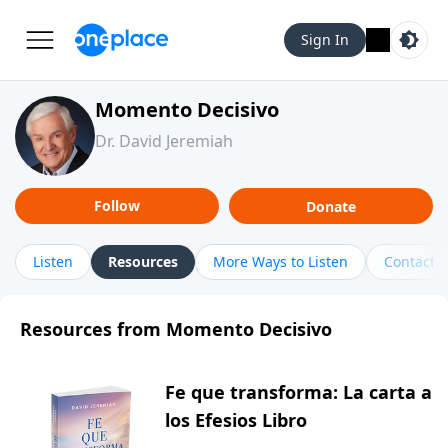
Sign In
Momento Decisivo
Dr. David Jeremiah
Follow
Donate
Listen
Resources
More Ways to Listen
Contact
Resources from Momento Decisivo
Fe que transforma: La carta a
los Efesios Libro