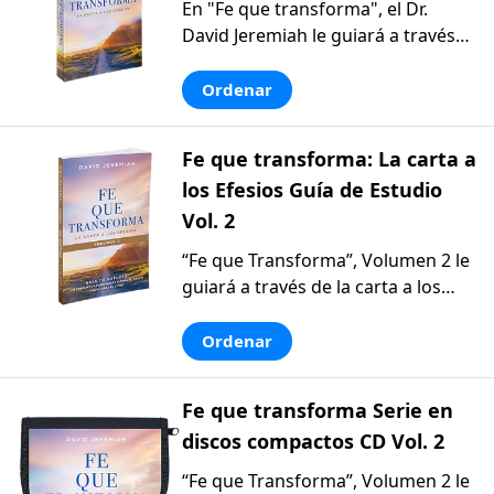
En "Fe que transforma", el Dr.
David Jeremiah le guiará a través
de la epístola a los Efesios de
Pablo, mostrándole la profundidad
Ordenar
y la belleza de las bendiciones que
Dios le ha concedido. Las
Fe que transforma: La carta a
bendiciones que tenemos en Cristo
los Efesios Guía de Estudio
son seguras y están disponibles
Vol. 2
para nosotros hoy. Al reflexionar
en todo lo que Dios le ha otorgado,
“Fe que Transforma”, Volumen 2 le
será motivado a vivir una vida de
guiará a través de la carta a los
obediencia.
Efesios y le enseñará cómo imitar a
Jesús en todos los aspectos de su
Ordenar
vida: desde el matrimonio y la
crianza de los hijos, hasta el
Fe que transforma Serie en
ámbito laboral. Asimismo,
discos compactos CD Vol. 2
aprenderá cómo revestirse de la
armadura espiritual que Dios le
“Fe que Transforma”, Volumen 2 le