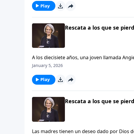
Play
Rescata a los que se pierd
A los diecisiete años, una joven llamada Ang
trabajo, ni apoyo. El aborto parecía la soluci
January 5, 2026
Descubre por qué en este episodio de Aviva
Play
Rescata a los que se pierd
Las madres tienen un deseo dado por Dios de 