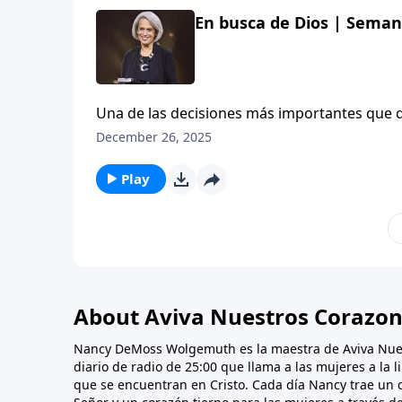
En busca de Dios | Semana
Una de las decisiones más importantes que 
constante a la Palabra de Dios y a la oració
December 26, 2025
crucial. Escúchala en este episodio de Aviva
Play
About Aviva Nuestros Corazo
Nancy DeMoss Wolgemuth es la maestra de Aviva Nue
diario de radio de 25:00 que llama a las mujeres a la 
que se encuentran en Cristo. Cada día Nancy trae un 