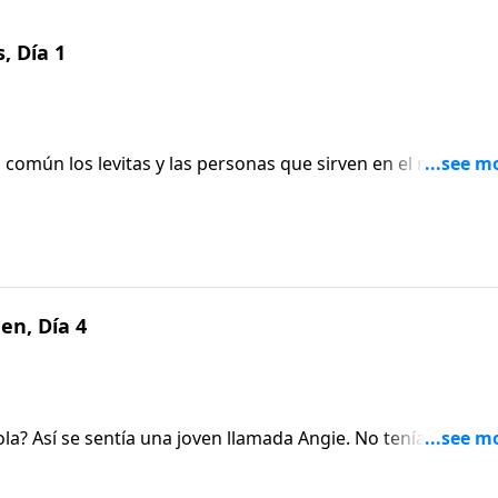
, Día 1
común los levitas y las personas que sirven en el ministeri
ejemplo de los levitas, aprendemos el verdadero costo de
os. Escucha más en este episodio Aviva Nuestros Corazones
en, Día 4
a? Así se sentía una joven llamada Angie. No tenía trabajo,
é. Descubre cómo Dios proveyó para ella en este episodio 