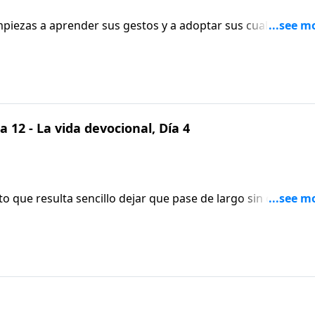
iezas a aprender sus gestos y a adoptar sus cualidades. 
mpo con Dios para que los que te rodean vean Sus cualidad
episodio de Aviva Nuestros Corazones.
 12 - La vida devocional, Día 4
o que resulta sencillo dejar que pase de largo sin que
r es la Palabra de Dios, eso sí puede acarrearte grandes
enseñará cómo permitir que la verdad adecuada impacte
otras en este edificante episodio de Aviva Nuestros
a