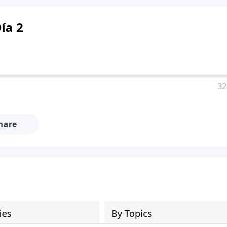
Día 2
32
hare
ies
By Topics