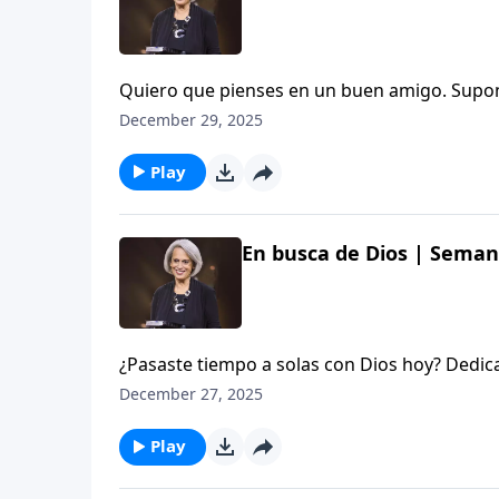
Quiero que pienses en un buen amigo. Supong
tiempo juntos. Hablan. Se envían mensajes 
December 29, 2025
ayuda a aprender cómo conocer mejor a Dios
Play
En busca de Dios | Semana
¿Pasaste tiempo a solas con Dios hoy? Dedicar
Henry Blackaby tiene muchos consejos sabio
December 27, 2025
Dios. Escúchalo en este episodio de Aviva
Play