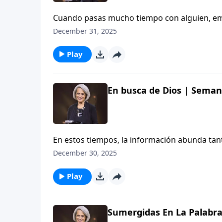
Cuando pasas mucho tiempo con alguien, emp
has notado? Entonces, ¿pasas suficiente tie
December 31, 2025
en ti? Escucha más sobre este tema en este 
Play
En busca de Dios | Semana
En estos tiempos, la información abunda tant
impacte tu corazón. Pero si lo que dejas pasa
December 30, 2025
dificultades. Nancy DeMoss Wolgemuth nos 
profundamente nuestro interior. Únete a nos
Play
Corazones.
Sumergidas En La Palabr