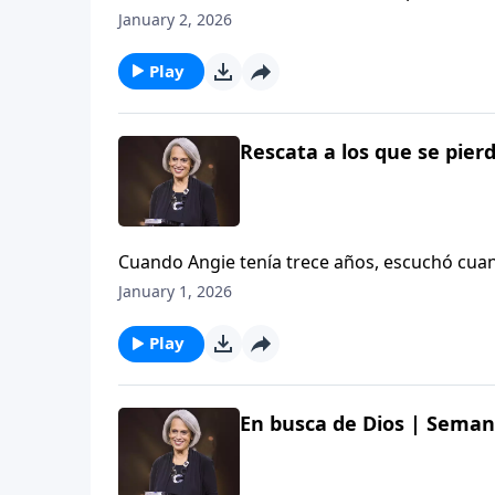
pueden afectar el discernimiento y compor
January 2, 2026
joven, la mamá de Angie dio a probar cocaína
de Aviva Nuestros Corazones.
Play
Rescata a los que se pierd
Cuando Angie tenía trece años, escuchó cuan
Dios intervino en esa oscura situación que 
January 1, 2026
esperanza. Escucha su historia en este epi
Wolgemuth.
Play
En busca de Dios | Semana