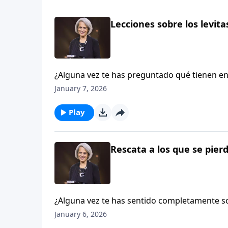
Lecciones sobre los levitas
¿Alguna vez te has preguntado qué tienen en 
¡Te sorprendería saber cuánto! A través del 
January 7, 2026
servir para que otros puedan acercarse a Di
con Nancy DeMoss Wolgemuth.
Play
Rescata a los que se pierd
¿Alguna vez te has sentido completamente sol
dinero ni apoyo… y estaba esperando un beb
January 6, 2026
Aviva Nuestros Corazones.