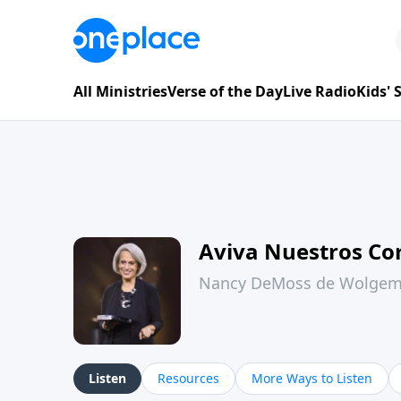
All Ministries
Verse of the Day
Live Radio
Kids'
Aviva Nuestros Co
Nancy DeMoss de Wolge
Listen
Resources
More Ways to Listen