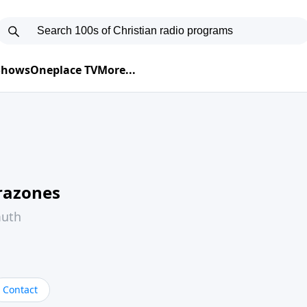
 Shows
Oneplace TV
More...
razones
muth
Contact