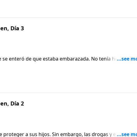
en, Día 3
ie se enteró de que estaba embarazada. No tenía hogar, ni
ón más obvia, pero algo dentro de ella se resistía a esa idea.
 Nuestros Corazones.
en, Día 2
proteger a sus hijos. Sin embargo, las drogas y el alcohol