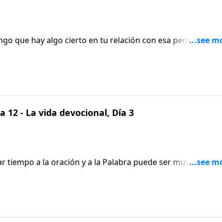
o que hay algo cierto en tu relación con esa persona: pa
de texto. Salen a tomar un café. Nancy DeMoss Wolgemuth 
 pasando tiempo con Él, en Aviva Nuestros Corazones.
 12 - La vida devocional, Día 3
 tiempo a la oración y a la Palabra puede ser muy difícil.
s sobre cómo desarrollar un tiempo constante a solas con
Nuestros Corazones, con Nancy DeMoss Wolgemuth.