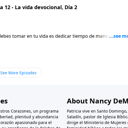
 12 - La vida devocional, Día 2
debes tomar en tu vida es dedicar tiempo de manera
n. Nancy DeMoss Wolgemuth te dirá por qué esta decisión es
 Nuestros Corazones.
See More Episodes
nes
About Nancy DeM
stros Corazones, un programa
Patricia vive en Santo Domingo
libertad, plenitud y abundancia
Saladín, pastor de Iglesia Bíbl
corazón apasionado para el
dirige el Ministerio de Mujeres 