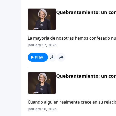
Quebrantamiento: un cora
La mayoría de nosotras hemos confesado nues
muchas de nosotras no hemos experimentado 
January 17, 2026
arrepentimiento. Escucha acerca de este tem
Play
Quebrantamiento: un cora
Cuando alguien realmente crece en su relació
demás. Al contrario, se vuelve más humilde.
January 16, 2026
Nuestros Corazones con Nancy DeMoss Wol