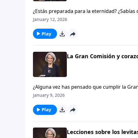
¿Estás preparada para la eternidad? ¿Sabías
preocupación? Robert Wolgemuth estaba prep
January 12, 2026
a prepararse también. Hoy escucharemos acer
vida. Escucha este edificante episodio en Av
Play
La Gran Comisión y coraz
¿Alguna vez has pensado que cumplir la Gran
todo el mundo y predicar el evangelio? Ed 
January 9, 2026
de Dios desde hoy. Él lo desarrollará más en
Play
Lecciones sobre los levitas