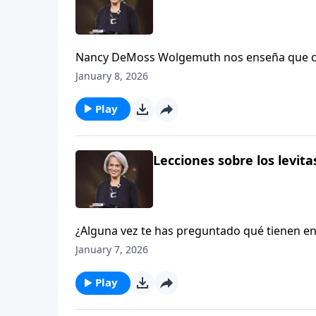
Nancy DeMoss Wolgemuth nos enseña que cuan
Antiguo Testamento. El Señor ha puesto en t
January 8, 2026
Dios que promete ayudarte a llevar todas las 
levitas en Aviva Nuestros Corazones.
Play
Lecciones sobre los levitas
¿Alguna vez te has preguntado qué tienen en 
¡Te sorprendería saber cuánto! A través del 
January 7, 2026
servir para que otros puedan acercarse a Di
con Nancy DeMoss Wolgemuth.
Play