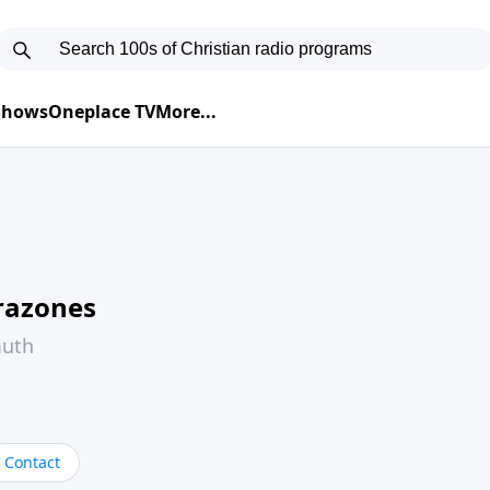
 Shows
Oneplace TV
More...
razones
muth
Contact