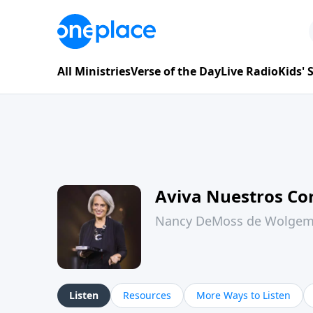
All Ministries
Verse of the Day
Live Radio
Kids'
Aviva Nuestros Co
Nancy DeMoss de Wolge
Listen
Resources
More Ways to Listen