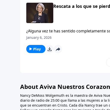
Rescata a los que se pierd
¿Alguna vez te has sentido completamente sol
dinero ni apoyo… y estaba esperando un beb
January 6, 2026
Aviva Nuestros Corazones.
Play
About Aviva Nuestros Corazo
Nancy DeMoss Wolgemuth es la maestra de Aviva Nue
diario de radio de 25:00 que llama a las mujeres a la 
que se encuentran en Cristo. Cada día Nancy trae un 