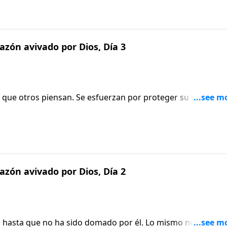
zón avivado por Dios, Día 3
 que otros piensan. Se esfuerzan por proteger su imagen y
mildes y quebrantadas que se preocupan por ser genuinas. 
n, sino lo que Dios piensa de ellas, y están dispuestas a
plicará en este episodio de Aviva Nuestros Corazones.
zón avivado por Dios, Día 2
mo hasta que no ha sido domado por él. Lo mismo nos pasa 