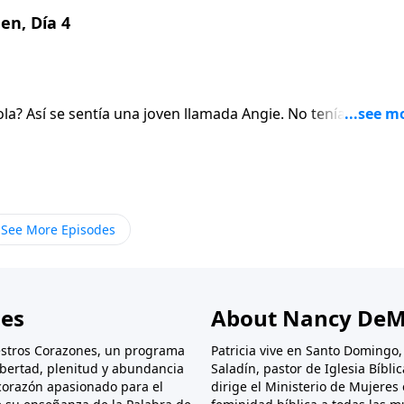
en, Día 4
a? Así se sentía una joven llamada Angie. No tenía trabajo,
é. Descubre cómo Dios proveyó para ella en este episodio 
See More Episodes
nes
About Nancy DeM
stros Corazones, un programa
Patricia vive en Santo Domingo
libertad, plenitud y abundancia
Saladín, pastor de Iglesia Bíbl
corazón apasionado para el
dirige el Ministerio de Mujeres 