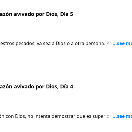
zón avivado por Dios, Día 5
tros pecados, ya sea a Dios o a otra persona. Pero, quizá
todo lo que implica la verdadera confesión y el verdader
a en este episodio Aviva Nuestros Corazones.
zón avivado por Dios, Día 4
n con Dios, no intenta demostrar que es superior a los
 Aprende más sobre este tema en este episodio de Aviva
gemuth.