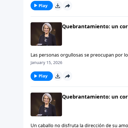
Play
Quebrantamiento: un cora
Las personas orgullosas se preocupan por lo
reputación, al contrario de las personas hu
January 15, 2026
que les importa no es lo que los demás piense
morir a su yo. Nancy DeMoss Wolgemuth lo ex
Play
Quebrantamiento: un cora
Un caballo no disfruta la dirección de su a