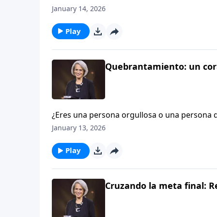
nuestra relación con Dios. No podemos disfr
January 14, 2026
gozo del quebrantamiento en Aviva Nuestro
Play
Quebrantamiento: un cora
¿Eres una persona orgullosa o una persona
a un grupo de obreros cristianos hace treint
January 13, 2026
presentes aún recuerdan ese mensaje despu
sobre el quebrantamiento bíblico. Ácompáña
Play
con Nancy DeMoss Wolgemuth.
Cruzando la meta final: