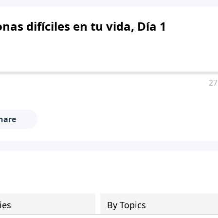
nas difíciles en tu vida, Día 1
27
hare
ies
By Topics