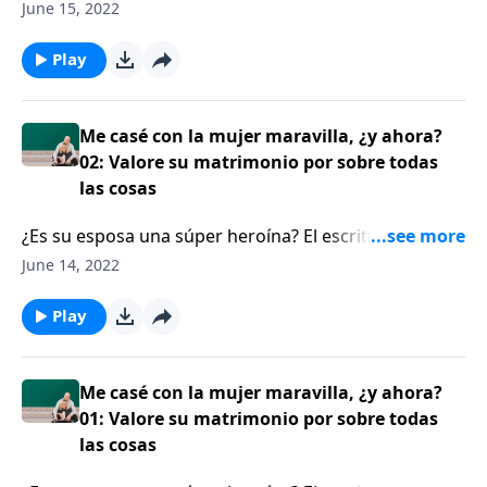
así, será mejor que lo reconsidere. El escritor Jess
June 15, 2022
MacCallum les recuerda a los oyentes que el hogar
usualmente es el castillo de un varón, pero es el nido
Play
de una mujer. Por lo tanto, un esposo sabio no
controla de forma excesiva las tareas del hogar con
su esposa.
Me casé con la mujer maravilla, ¿y ahora?
02: Valore su matrimonio por sobre todas
las cosas
¿Es su esposa una súper heroína? El escritor Jess
MacCallum enfrenta varios desafíos por estar casado
June 14, 2022
con una mujer de la clase de Proverbios 31, y
comparte un principio indispensable que todo
Play
esposo debe saber, para poder amar y liderar a esta
esposa tan capaz.
Me casé con la mujer maravilla, ¿y ahora?
01: Valore su matrimonio por sobre todas
las cosas