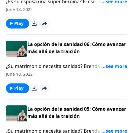
¿Es su esposa una súper heroína? El escritor Jess
MacCallum enfrenta varios desafíos por estar casado
June 13, 2022
con una mujer de la clase de Proverbios 31, y
comparte un principio indispensable que todo
Play
esposo debe saber, para poder amar y liderar a esta
esposa tan capaz.
La opción de la sanidad 06: Cómo avanzar
más allá de la traición
¿Su matrimonio necesita sanidad? Brenda Stoeker y
Susan Allen fueron más allá de la indiscreción sexual
June 10, 2022
de sus esposos, al poner en practica la gracia y el
perdón de Dios, hoy en día enseñan a las esposas
Play
cómo sus matrimonios también pueden recibir
sanidad, si se comprometen a obedecer fielmente el
mandato de Dios de perdonar.
La opción de la sanidad 05: Cómo avanzar
más allá de la traición
¿Su matrimonio necesita sanidad? Brenda Stoeker y