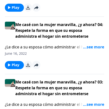
según Proverbios 31, anima a los varones a no solo
halagar la belleza externa de su esposa, sino que
Play
deliberadamente se enfoquen en las cualidades que
Dios halla atractivas en ella: paciencia, bondad,
amabilidad, por ejemplo. Cuando Jess MacCallum se
Me casé con la mujer maravilla, ¿y ahora? 04:
casó con una mujer de carácter fuerte. No se había
Respete la forma en que su esposa
dado cuenta de lo fuerte que era su esposa, hasta
administra el hogar sin entrometerse
después de decir “Acepto”.
¿Le dice a su esposa cómo administrar el hogar? Si es
así, será mejor que lo reconsidere. El escritor Jess
June 16, 2022
MacCallum les recuerda a los oyentes que el hogar
usualmente es el castillo de un varón, pero es el nido
Play
de una mujer. Por lo tanto, un esposo sabio no
controla de forma excesiva las tareas del hogar con
su esposa.
Me casé con la mujer maravilla, ¿y ahora? 03:
Respete la forma en que su esposa
administra el hogar sin entrometerse
¿Le dice a su esposa cómo administrar el hogar? Si es