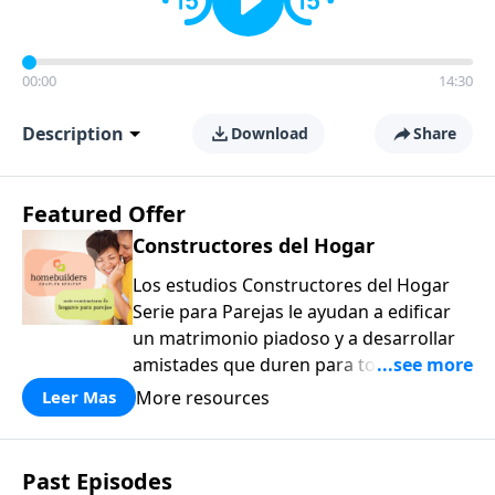
00:00
14:30
Description
Download
Share
Featured Offer
Constructores del Hogar
Los estudios Constructores del Hogar
Serie para Parejas le ayudan a edificar
un matrimonio piadoso y a desarrollar
amistades que duren para toda la vida.
¡Únase a uno de los estudios de grupos
More resources
Leer Mas
pequeños de mayor crecimiento, y lleve
a casa los principios de la Palabra de
Dios para compartirlos con su familia,
Past Episodes