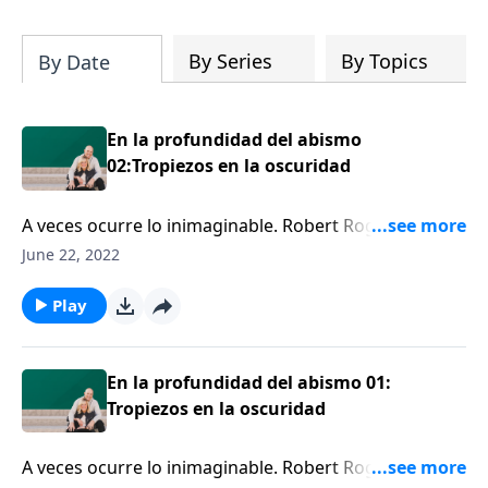
su iglesia y su comunidad!
By Series
By Topics
By Date
En la profundidad del abismo
02:Tropiezos en la oscuridad
A veces ocurre lo inimaginable. Robert Rogers
comparte cómo un feriado común y corriente se
June 22, 2022
convirtió en una tragedia increíble, cuando la
furgoneta en que viajaba su familia de seis se salió de
Play
la carretera en una turbulenta inundación repentina.
Escuche sus reflexiones sobre lo que pensó y sintió
en los últimos momentos, antes que la furgoneta
En la profundidad del abismo 01:
fuera totalmente arrastrada por las violentas aguas
Tropiezos en la oscuridad
A veces ocurre lo inimaginable. Robert Rogers