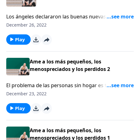
Los ángeles declararon las buenas nuevas del
nacimiento de Cristo. En el programa de hoy, Ken
December 26, 2022
Daniel cuenta por qué se debe recordar el nacimiento
de nuestro Salvador debería traernos consuelo y
Play
gozo.
Ame a los más pequeños, los
menospreciados y los perdidos 2
El problema de las personas sin hogar es tan grande
que nos pone en la tentación de rendirnos e ignorar
December 23, 2022
todo ese asunto. Michael y Hayley DiMarco aseguran
que siempre hay maneras de evitar que abusen de
Play
uno y evitar la apatía. Descubra cómo puede
levantarse por encima de la apatía, al obedecer según
el corazón de Dios por el cuidado de los más
Ame a los más pequeños, los
pequeños y de los menospreciados. Una de las
menospreciados y los perdidos 1