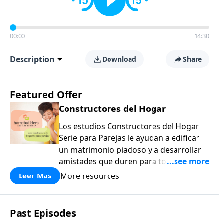
00:00
14:30
Description
Download
Share
Featured Offer
Constructores del Hogar
Los estudios Constructores del Hogar
Serie para Parejas le ayudan a edificar
un matrimonio piadoso y a desarrollar
amistades que duren para toda la vida.
¡Únase a uno de los estudios de grupos
More resources
Leer Mas
pequeños de mayor crecimiento, y lleve
a casa los principios de la Palabra de
Dios para compartirlos con su familia,
Past Episodes