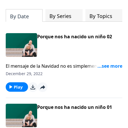
su iglesia y su comunidad!
By Series
By Topics
By Date
Porque nos ha nacido un niño 02
El mensaje de la Navidad no es simplemente que Dios
envió a un bebé en carne humana, o que Dios se
December 29, 2022
encarnó en un ser humano. El mensaje es realmente
el mensaje del evangelio, que las personas que
Play
caminan en las tinieblas ahora pueden ver la luz.
Porque nos ha nacido un niño 01