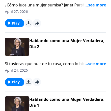
¿Cómo luce una mujer sumisa? Janet Parshall hablará
acerca de los retos que ella enfrenta al tratar de vivir
April 27, 2026
los principios bíblicos de la feminidad y nos ayudará a
descubrir que una mujer sumisa es influyente e
Play
inteligente. Únete a nosotras en Aviva Nuestros
Corazones.
Hablando como una Mujer Verdadera,
Día 2
Si tuvieras que huir de tu casa, como lo hicieron los
creyentes de la iglesia primitiva, ¿qué te llevarías
April 24, 2026
contigo? Janet Parshall dice que esa pregunta puede
ayudarte a poner tus prioridades en orden.
Play
Acompáñanos en este episodio de Aviva Nuestros
Corazones.
Hablando como una Mujer Verdadera,
Día 1