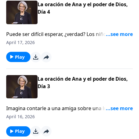
Corazones.
La oración de Ana y el poder de Dios,
Día 4
Puede ser difícil esperar, ¿verdad? Los niños que se
quejan justo antes de la cena necesitan que se les
April 17, 2026
recuerde eso… y Nancy DeMoss Wolgemuth dice que
los adultos también necesitamos aprenderlo. Ella lo
Play
explicará en Aviva Nuestros Corazones.
La oración de Ana y el poder de Dios,
Día 3
Imagina contarle a una amiga sobre una lucha muy
real en tu vida… pero en lugar de consolarte, se ríe.
April 16, 2026
Ahora te sientes doblemente herida. Nancy DeMoss
Wolgemuth nos ayuda a estudiar la vida de una mujer
Play
del Antiguo Testamento que vivió exactamente esa