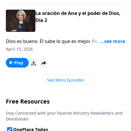
situación. No te pierdas este episodio de Aviva
Nuestros Corazones.
La oración de Ana y el poder de Dios,
Día 2
Dios es bueno. Él sabe lo que es mejor. Pero a veces
no entendemos Su plan, en el que puede parecer que
April 15, 2026
las personas impías obtienen todo lo que quieren,
mientras que los fieles sufren. ¿Por qué? Nancy
Play
DeMoss Wolgemuth comparte algunas respuestas en
este episodio de Aviva Nuestros Corazones.
See More Episodes