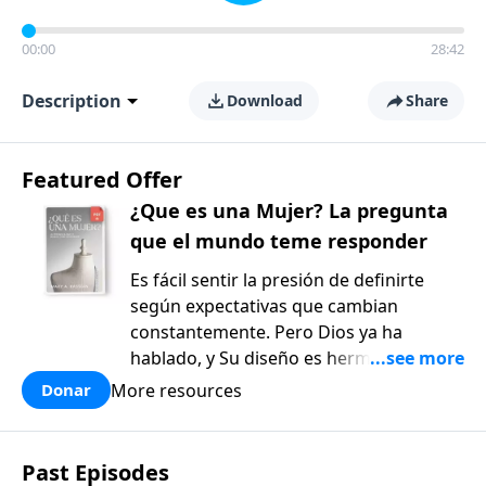
00:00
28:42
Description
Download
Share
Featured Offer
¿Que es una Mujer? La pregunta
que el mundo teme responder
Es fácil sentir la presión de definirte
según expectativas que cambian
constantemente. Pero Dios ya ha
hablado, y Su diseño es hermoso y
bueno. ¿Qué es una mujer?: La pregunta
More resources
Donar
que el mundo teme responder, de Mary
Kassian, es un recurso reflexivo y
fundamentado en la verdad bíblica que
Past Episodes