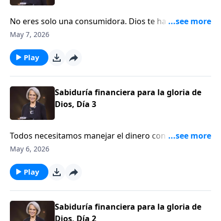
No eres solo una consumidora. Dios te ha llamado a
ser una administradora. Él te ha confiado recursos, y
May 7, 2026
tu responsabilidad es usarlos para edificar Su reino.
Descubre cómo hacerlo con sabiduría en este
Play
edificante episodio de Aviva Nuestros Corazones.
Sabiduría financiera para la gloria de
Dios, Día 3
Todos necesitamos manejar el dinero con sabiduría.
Sin embargo, parece que a todos nos cuesta hacerlo
May 6, 2026
bien. Escucha una perspectiva bíblica y sólida sobre
tus finanzas en el episodio de hoy. Acompáñanos en
Play
Aviva Nuestros Corazones.
Sabiduría financiera para la gloria de
Dios, Día 2