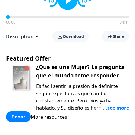
00:00
34:41
Description
Download
Share
Featured Offer
¿Que es una Mujer? La pregunta
que el mundo teme responder
Es fácil sentir la presión de definirte
según expectativas que cambian
constantemente. Pero Dios ya ha
hablado, y Su diseño es hermoso y
bueno. ¿Qué es una mujer?: La pregunta
More resources
Donar
que el mundo teme responder, de Mary
Kassian, es un recurso reflexivo y