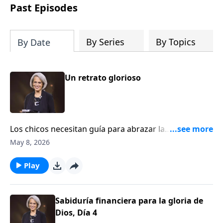
fundamentado en la verdad bíblica que
Past Episodes
te ayudará a afirmar tu manera de
pensar en las Escrituras y contemplar el
diseño de Dios con una claridad
By Series
By Topics
By Date
renovada.
Un retrato glorioso
Los chicos necesitan guía para abrazar la
masculinidad bíblica y las chicas necesitan ánimo
May 8, 2026
para abrazar la feminidad bíblica. Dannah Gresh nos
enseñará por qué este tema es tan importante.
Play
Escúchala en este episodio de Aviva Nuestros
Corazones con Nancy DeMoss Wolgemuth.
Sabiduría financiera para la gloria de
Dios, Día 4