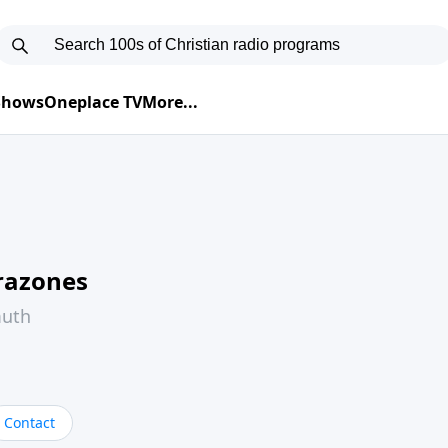
 Shows
Oneplace TV
More...
razones
muth
Contact