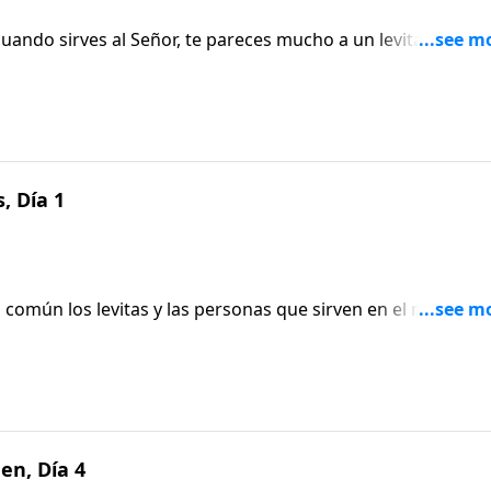
do sirves al Señor, te pareces mucho a un levita del
us manos un tesoro para que lo administres, y tienes a un
cargas del ministerio. ¡Él está contigo! Aprende más de los
, Día 1
común los levitas y las personas que sirven en el ministeri
ejemplo de los levitas, aprendemos el verdadero costo de
os. Escucha más en este episodio Aviva Nuestros Corazones
en, Día 4