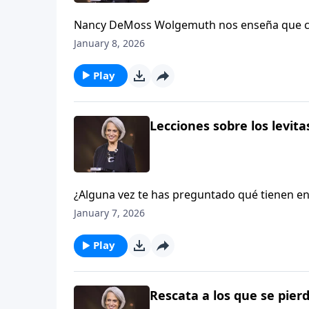
Nancy DeMoss Wolgemuth nos enseña que cuan
Antiguo Testamento. El Señor ha puesto en t
January 8, 2026
Dios que promete ayudarte a llevar todas las 
levitas en Aviva Nuestros Corazones.
Play
Lecciones sobre los levitas
¿Alguna vez te has preguntado qué tienen en 
¡Te sorprendería saber cuánto! A través del 
January 7, 2026
servir para que otros puedan acercarse a Di
con Nancy DeMoss Wolgemuth.
Play
Rescata a los que se pierd