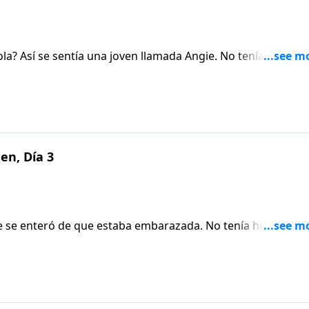
a? Así se sentía una joven llamada Angie. No tenía trabajo,
é. Descubre cómo Dios proveyó para ella en este episodio 
en, Día 3
ie se enteró de que estaba embarazada. No tenía hogar, ni
ón más obvia, pero algo dentro de ella se resistía a esa idea.
 Nuestros Corazones.