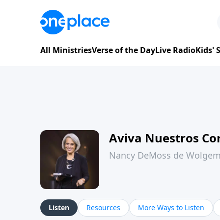
All Ministries
Verse of the Day
Live Radio
Kids'
Aviva Nuestros Co
Nancy DeMoss de Wolge
Listen
Resources
More Ways to Listen