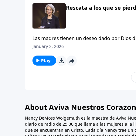
Rescata a los que se pierd
Las madres tienen un deseo dado por Dios de 
pueden afectar el discernimiento y compor
January 2, 2026
joven, la mamá de Angie dio a probar cocaína
de Aviva Nuestros Corazones.
Play
About Aviva Nuestros Corazo
Nancy DeMoss Wolgemuth es la maestra de Aviva Nue
diario de radio de 25:00 que llama a las mujeres a la 
que se encuentran en Cristo. Cada día Nancy trae un 