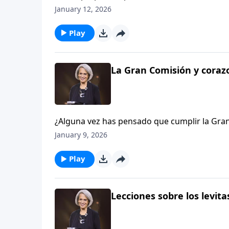
preocupación? Robert Wolgemuth estaba prep
January 12, 2026
a prepararse también. Hoy escucharemos acer
vida. Escucha este edificante episodio en Av
Play
La Gran Comisión y coraz
¿Alguna vez has pensado que cumplir la Gran
todo el mundo y predicar el evangelio? Ed 
January 9, 2026
de Dios desde hoy. Él lo desarrollará más en
Play
Lecciones sobre los levitas