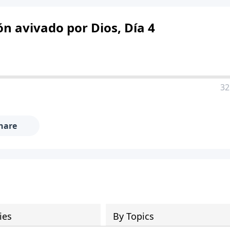
 avivado por Dios, Día 4
32
hare
ies
By Topics