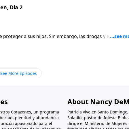
en, Día 2
proteger a sus hijos. Sin embargo, las drogas y el alcohol
tamiento de una madre de maneras muy dañinas. Cuando er
 a su hija por primera vez. Únete a nosotras en este episod
See More Episodes
nes
About Nancy DeM
stros Corazones, un programa
Patricia vive en Santo Domingo
libertad, plenitud y abundancia
Saladín, pastor de Iglesia Bíbl
corazón apasionado para el
dirige el Ministerio de Mujeres 