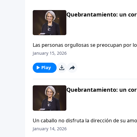
Quebrantamiento: un cora
Las personas orgullosas se preocupan por lo
reputación, al contrario de las personas hu
January 15, 2026
que les importa no es lo que los demás piense
morir a su yo. Nancy DeMoss Wolgemuth lo ex
Play
Quebrantamiento: un cora
Un caballo no disfruta la dirección de su a
nuestra relación con Dios. No podemos disfr
January 14, 2026
gozo del quebrantamiento en Aviva Nuestro