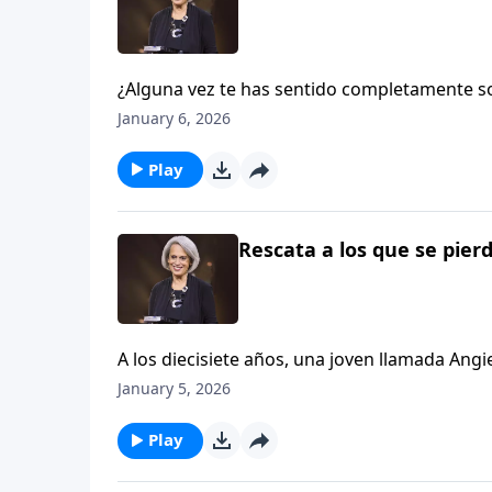
¿Alguna vez te has sentido completamente sol
dinero ni apoyo… y estaba esperando un beb
January 6, 2026
Aviva Nuestros Corazones.
Play
Rescata a los que se pierd
A los diecisiete años, una joven llamada Ang
trabajo, ni apoyo. El aborto parecía la soluci
January 5, 2026
Descubre por qué en este episodio de Aviva
Play