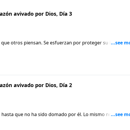
zón avivado por Dios, Día 3
 que otros piensan. Se esfuerzan por proteger su imagen y
mildes y quebrantadas que se preocupan por ser genuinas. 
n, sino lo que Dios piensa de ellas, y están dispuestas a
plicará en este episodio de Aviva Nuestros Corazones.
zón avivado por Dios, Día 2
mo hasta que no ha sido domado por él. Lo mismo nos pasa 
utarla hasta que no nos rendimos a Su voluntad. Descubre 
s Corazones.