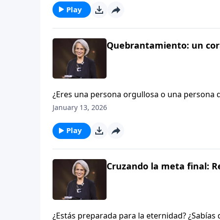
Play
Quebrantamiento: un cora
¿Eres una persona orgullosa o una persona
a un grupo de obreros cristianos hace treint
January 13, 2026
presentes aún recuerdan ese mensaje despu
sobre el quebrantamiento bíblico. Ácompáña
Play
con Nancy DeMoss Wolgemuth.
Cruzando la meta final:
¿Estás preparada para la eternidad? ¿Sabías