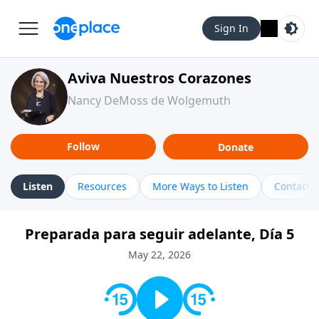
Sign In
Aviva Nuestros Corazones
Nancy DeMoss de Wolgemuth
Follow
Donate
Listen
Resources
More Ways to Listen
Contact
Preparada para seguir adelante, Día 5
May 22, 2026