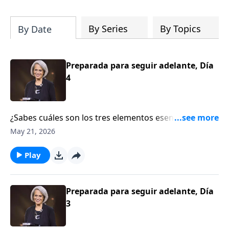
te ayudará a afirmar tu manera de
pensar en las Escrituras y contemplar el
diseño de Dios con una claridad
By Series
By Topics
By Date
renovada.
Preparada para seguir adelante, Día
4
¿Sabes cuáles son los tres elementos esenciales que
debes tener en tu planificación patrimonial?
May 21, 2026
Descúbrelos junto a Nancy, que hoy continúa su
conversación con invitadas especiales sobre cómo
Play
administrar sabiamente tus finanzas. Escúchalas en
este episodio de Aviva Nuestros Corazones.
Preparada para seguir adelante, Día
3