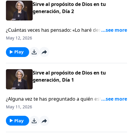
Sirve al propósito de Dios en tu
generación, Día 2
¿Cuántas veces has pensado: «Lo haré después»?
Pero, cuando se trata de servir a Dios, no podemos
May 12, 2026
seguir posponiéndolo. Kim Cash Tate te explicará más
sobre este tema en este edificante episodio de Aviva
Play
Nuestros Corazones.
Sirve al propósito de Dios en tu
generación, Día 1
¿Alguna vez te has preguntado a quién estás
sirviendo realmente? Porque algo es seguro: todos
May 11, 2026
estamos sirviendo a algo. Kim Cash Tate nos llevará a
un pasaje poco conocido del Antiguo Testamento
Play
para enseñarnos lecciones sobre servir a Dios en