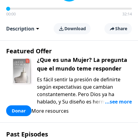
00:00
32:14
Description
Download
Share
Featured Offer
¿Que es una Mujer? La pregunta
que el mundo teme responder
Es fácil sentir la presión de definirte
según expectativas que cambian
constantemente. Pero Dios ya ha
hablado, y Su diseño es hermoso y
bueno. ¿Qué es una mujer?: La pregunta
More resources
Donar
que el mundo teme responder, de Mary
Kassian, es un recurso reflexivo y
fundamentado en la verdad bíblica que
Past Episodes