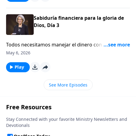
edificante episodio de Aviva Nuestros Corazones.
Sabiduría financiera para la gloria de
Dios, Día 3
Todos necesitamos manejar el dinero con sabiduría.
Sin embargo, parece que a todos nos cuesta hacerlo
May 6, 2026
bien. Escucha una perspectiva bíblica y sólida sobre
tus finanzas en el episodio de hoy. Acompáñanos en
Play
Aviva Nuestros Corazones.
See More Episodes