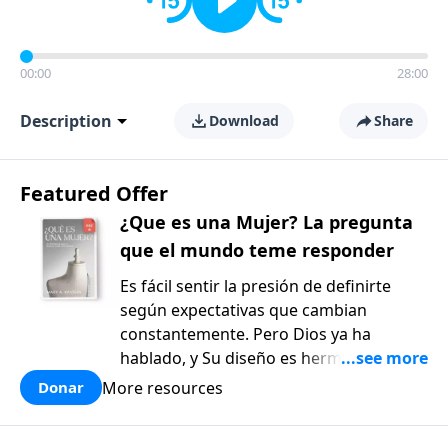
00:00
28:00
Description
Download
Share
Featured Offer
¿Que es una Mujer? La pregunta
que el mundo teme responder
Es fácil sentir la presión de definirte
según expectativas que cambian
constantemente. Pero Dios ya ha
hablado, y Su diseño es hermoso y
bueno. ¿Qué es una mujer?: La pregunta
More resources
Donar
que el mundo teme responder, de Mary
Kassian, es un recurso reflexivo y