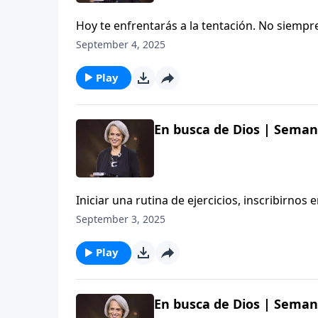
Hoy te enfrentarás a la tentación. No siemp
te ayuden a decir «no». Nancy nos dará algun
September 4, 2025
nuestras vidas en este episodio de Aviva Nu
Play
En busca de Dios | Semana
Iniciar una rutina de ejercicios, inscribirn
pueden ser útiles e incluso buenas, pero, ¿h
September 3, 2025
Nancy nos dará una imagen de cómo podría luc
Nuestros Corazones.
Play
En busca de Dios | Semana