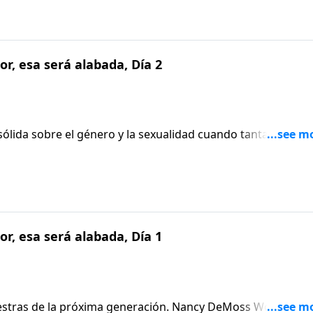
 Corazones con Nancy DeMoss Wolgemuth.
r, esa será alabada, Día 2
 DeMoss Wolgemuth te dará consejos para educar a tus hij
va Nuestros Corazones.
r, esa será alabada, Día 1
aestras de la próxima generación. Nancy DeMoss Wolgemut