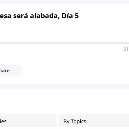
esa será alabada, Día 5
31
hare
ies
By Topics