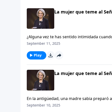
La mujer que teme al Seño
¿Alguna vez te has sentido intimidada cuando
como si nunca pudieras estar a la altura de
September 11, 2025
que, gracias a Cristo, puedes ser exactamen
serlo en este episodio de Aviva Nuestros Cor
Play
La mujer que teme al Seño
En la antigüedad, una madre sabia preparó a
Ella le dijo que tuviera cuidado con el alcoh
September 10, 2025
Nancy DeMoss Wolgemuth aborda este tema 