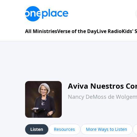
All Ministries
Verse of the Day
Live Radio
Kids'
Aviva Nuestros Co
Nancy DeMoss de Wolge
Listen
Resources
More Ways to Listen