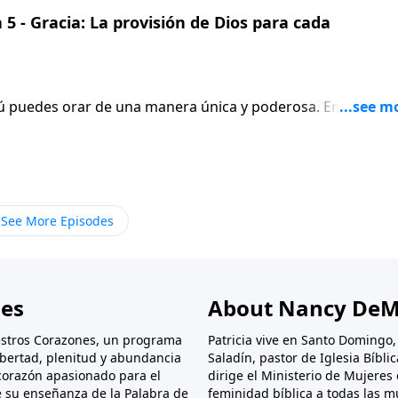
5 - Gracia: La provisión de Dios para cada
Tú puedes orar de una manera única y poderosa. En este
ión de un grupo de personas que anhelan ver un avivamie
ficante episodio en Aviva Nuestros Corazones.
See More Episodes
nes
About Nancy DeM
stros Corazones, un programa
Patricia vive en Santo Domingo
libertad, plenitud y abundancia
Saladín, pastor de Iglesia Bíbl
corazón apasionado para el
dirige el Ministerio de Mujeres 
e su enseñanza de la Palabra de
feminidad bíblica a todas las 