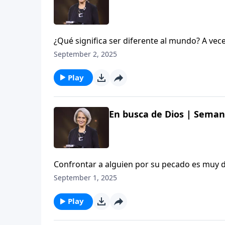
¿Qué significa ser diferente al mundo? A ve
relevancia, pero, ¿cuántas queremos ser sant
September 2, 2025
semana seis del estudio titulado «En busca d
Play
En busca de Dios | Semana
Confrontar a alguien por su pecado es muy dif
Entonces, ¿cuál es el momento adecuado pa
September 1, 2025
este tema en este episodio de Aviva Nuestro
Play