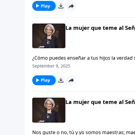
pierdas esta enseñanza en Aviva Nuestros
Play
La mujer que teme al Seño
¿Cómo puedes enseñar a tus hijos la verdad sólida sobre el género y la sexualidad cuando tantas voces
promueven ideas que no son bíblicas? Nancy
September 9, 2025
sobre este tema crucial. Acompáñala en Avi
Play
La mujer que teme al Seño
Nos guste o no, tú y yo somos maestras; m