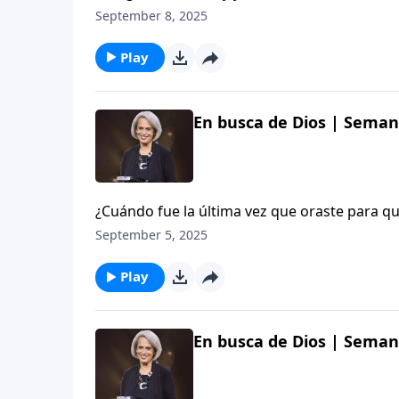
compartirá la historia de una madre y un jov
September 8, 2025
Acompáñanos y aprendamos juntas de la muje
Señor, esa será alabada». No te pierdas est
Play
En busca de Dios | Semana
¿Cuándo fue la última vez que oraste para qu
episodio de la semana 6 del estudio «En busc
September 5, 2025
a un grupo especial de personas para orar p
nosotras en Aviva Nuestros Corazones.
Play
En busca de Dios | Semana