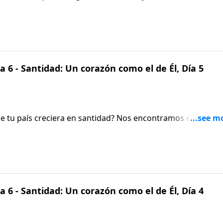
en príncipe para retarnos a entrenar y enseñar a otras.
r de Proverbios 31 en nuestra serie: «La mujer que teme a
a enseñanza en Aviva Nuestros Corazones.
 6 - Santidad: Un corazón como el de Él, Día 5
e tu país creciera en santidad? Nos encontramos en el últi
a de Dios». En este episodio, queremos invitarte a que te u
or el crecimiento en santidad de nuestras naciones. Únete 
 6 - Santidad: Un corazón como el de Él, Día 4