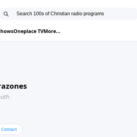
 Shows
Oneplace TV
More...
razones
muth
Contact