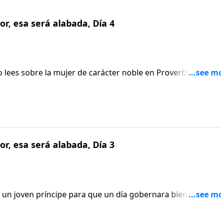
r, esa será alabada, Día 4
 lees sobre la mujer de carácter noble en Proverbios 31,
 su nivel de perfección? Nancy DeMoss Wolgemuth te recuer
te la mujer que Dios quiere que seas. Escucha cómo puedes
azones.
r, esa será alabada, Día 3
 un joven príncipe para que un día gobernara bien su reino
ol. ¿Eso significa que debemos seguir ese mismo consejo?
mientras continuamos estudiando Proverbios 31. No te