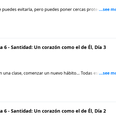
re puedes evitarla, pero puedes poner cercas protectoras q
os consejos para evitar la destrucción que el pecado trae a
estros Corazones.
 6 - Santidad: Un corazón como el de Él, Día 3
os en una clase, comenzar un nuevo hábito… Todas estas cosas
as considerado la importancia de crecer en santidad? Hoy
ir esto. No te pierdas este edificante episodio en Aviva
 6 - Santidad: Un corazón como el de Él, Día 2