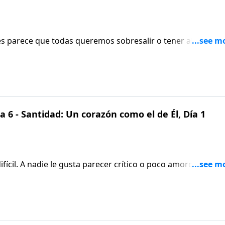
ces parece que todas queremos sobresalir o tener alguna
as? Nancy nos hablará acerca de esto al continuar con la
e Dios». Escúchala en Aviva Nuestros Corazones.
 6 - Santidad: Un corazón como el de Él, Día 1
ícil. A nadie le gusta parecer crítico o poco amoroso.
ra confrontar a otro? Nancy DeMoss Wolgemuth abordará
s Corazones.