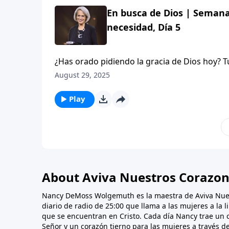
En busca de Dios | Semana 
necesidad, Día 5
¿Has orado pidiendo la gracia de Dios hoy? 
episodio, escucharemos una reunión de orac
August 29, 2025
en el pueblo de Dios. No te pierdas este edi
Play
About Aviva Nuestros Corazo
Nancy DeMoss Wolgemuth es la maestra de Aviva Nue
diario de radio de 25:00 que llama a las mujeres a la 
que se encuentran en Cristo. Cada día Nancy trae un 
Señor y un corazón tierno para las mujeres a través d