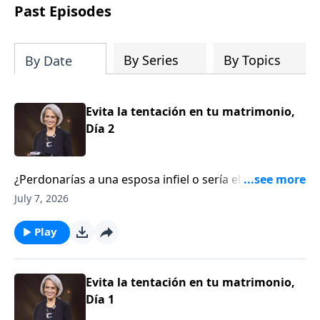
fundamentado en la verdad bíblica que
Past Episodes
te ayudará a afirmar tu manera de
pensar en las Escrituras y contemplar el
diseño de Dios con una claridad
By Series
By Topics
By Date
renovada.
Evita la tentación en tu matrimonio,
Día 2
¿Perdonarías a una esposa infiel o sería el adulterio
una razón para divorciarte? Escucharás el testimonio
July 7, 2026
de un esposo que enfrentó esa cuestión y cómo Dios
obró en medio de su dolor. No te pierdas este
Play
edificante episodio de Aviva Nuestros Corazones con
Nancy DeMoss Wolgemuth.
Evita la tentación en tu matrimonio,
Día 1