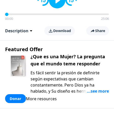
00:00
25:06
Description
Download
Share
Featured Offer
¿Que es una Mujer? La pregunta
que el mundo teme responder
Es fácil sentir la presión de definirte
según expectativas que cambian
constantemente. Pero Dios ya ha
hablado, y Su diseño es hermoso y
bueno. ¿Qué es una mujer?: La pregunta
More resources
Donar
que el mundo teme responder, de Mary
Kassian, es un recurso reflexivo y