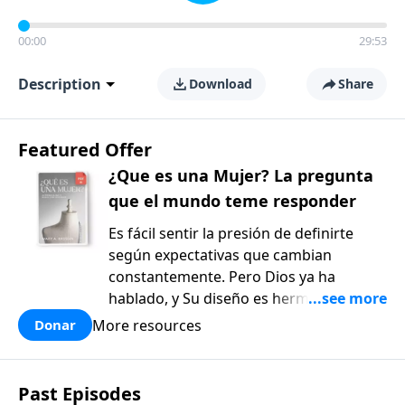
00:00
29:53
Description
Download
Share
Featured Offer
¿Que es una Mujer? La pregunta
que el mundo teme responder
Es fácil sentir la presión de definirte
según expectativas que cambian
constantemente. Pero Dios ya ha
hablado, y Su diseño es hermoso y
bueno. ¿Qué es una mujer?: La pregunta
More resources
Donar
que el mundo teme responder, de Mary
Kassian, es un recurso reflexivo y
fundamentado en la verdad bíblica que
Past Episodes