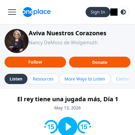
Sign In
Aviva Nuestros Corazones
Nancy DeMoss de Wolgemuth
Follow
Donate
Listen
Resources
More Ways to Listen
Contact
El rey tiene una jugada más, Día 1
May 13, 2026