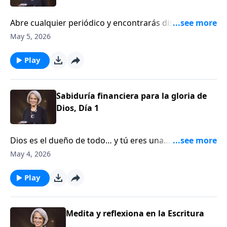
Abre cualquier periódico y encontrarás discusiones
sobre presupuestos. Desde el congreso hasta los
May 5, 2026
gobiernos locales y los distritos escolares, los
presupuestos generan debates intensos. Y lo mismo
Play
sucede en cada hogar. Recibe consejos prácticos para
crear un plan de gastos en el hogar y sin conflictos,
en Aviva Nuestros Corazones.
Sabiduría financiera para la gloria de
Dios, Día 1
Dios es el dueño de todo… y tú eres una
administradora de lo que Él te ha confiado.Por eso,
May 4, 2026
aprende a manejar tu dinero con sabiduría y desde
una perspectiva bíblica. Acompaña a Jan Thompson y
Play
a Nancy DeMoss Wolgemuth en este episodio de
Aviva Nuestros Corazones.
Medita y reflexiona en la Escritura