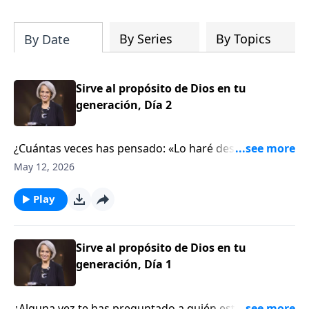
te ayudará a afirmar tu manera de
pensar en las Escrituras y contemplar el
diseño de Dios con una claridad
By Series
By Topics
By Date
renovada.
Sirve al propósito de Dios en tu
generación, Día 2
¿Cuántas veces has pensado: «Lo haré después»?
Pero, cuando se trata de servir a Dios, no podemos
May 12, 2026
seguir posponiéndolo. Kim Cash Tate te explicará más
sobre este tema en este edificante episodio de Aviva
Play
Nuestros Corazones.
Sirve al propósito de Dios en tu
generación, Día 1
¿Alguna vez te has preguntado a quién estás