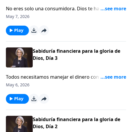
No eres solo una consumidora. Dios te ha llamado a
ser una administradora. Él te ha confiado recursos, y
May 7, 2026
tu responsabilidad es usarlos para edificar Su reino.
Descubre cómo hacerlo con sabiduría en este
Play
edificante episodio de Aviva Nuestros Corazones.
Sabiduría financiera para la gloria de
Dios, Día 3
Todos necesitamos manejar el dinero con sabiduría.
Sin embargo, parece que a todos nos cuesta hacerlo
May 6, 2026
bien. Escucha una perspectiva bíblica y sólida sobre
tus finanzas en el episodio de hoy. Acompáñanos en
Play
Aviva Nuestros Corazones.
Sabiduría financiera para la gloria de
Dios, Día 2