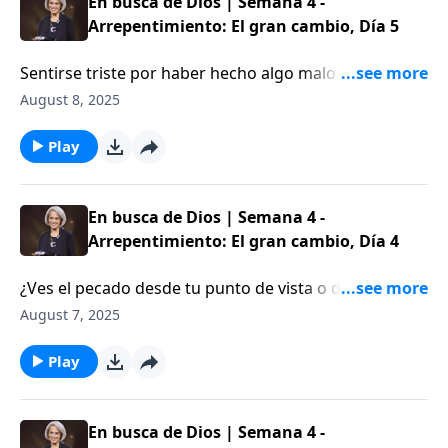
En busca de Dios | Semana 4 -
Arrepentimiento: El gran cambio, Día 5
Sentirse triste por haber hecho algo malo no es lo
mismo que arrepentirse. ¿Cuál es la diferencia?
August 8, 2025
Descubre la alegría del verdadero arrepentimiento y
lo que podemos aprender de manera que vivamos
Play
con corazones arrepentidos, aquí en Aviva Nuestros
Corazones.
En busca de Dios | Semana 4 -
Arrepentimiento: El gran cambio, Día 4
¿Ves el pecado desde tu punto de vista o desde el
punto de vista de Dios? Henry Blackaby dice que esta
August 7, 2025
pregunta es crucial para nuestras relaciones. Escucha
al Dr. Blackaby en el próximo programa de Aviva
Play
nuestros corazones con Nancy DeMoss de
Wolgemut.
En busca de Dios | Semana 4 -