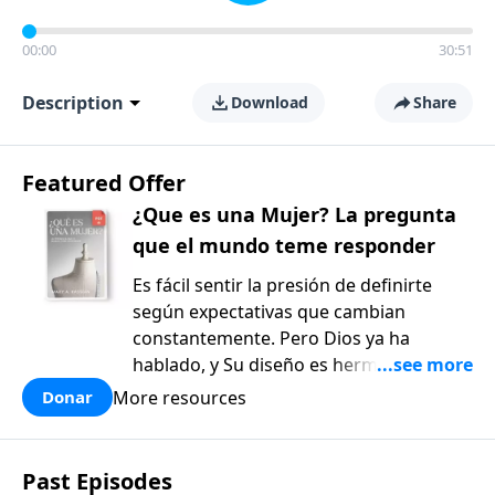
00:00
30:51
Description
Download
Share
Featured Offer
¿Que es una Mujer? La pregunta
que el mundo teme responder
Es fácil sentir la presión de definirte
según expectativas que cambian
constantemente. Pero Dios ya ha
hablado, y Su diseño es hermoso y
bueno. ¿Qué es una mujer?: La pregunta
More resources
Donar
que el mundo teme responder, de Mary
Kassian, es un recurso reflexivo y
fundamentado en la verdad bíblica que
Past Episodes