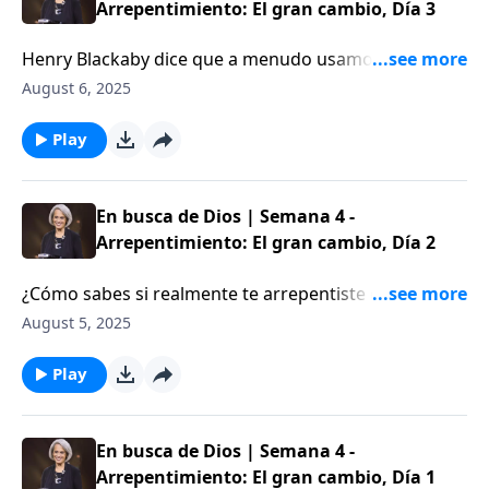
Arrepentimiento: El gran cambio, Día 3
Henry Blackaby dice que a menudo usamos la
palabra «creer» cuando realmente deberíamos estar
August 6, 2025
usando la palabra «arrepentimiento». ¿A qué se
referirá? Encontremos la respuesta en este episodio
Play
de Aviva Nuestros Corazones.
En busca de Dios | Semana 4 -
Arrepentimiento: El gran cambio, Día 2
¿Cómo sabes si realmente te arrepentiste de un
pecado? ¿Te has preguntado si tu confesión y
August 5, 2025
arrepentimiento fueron genuinos? Aprendamos
juntas y descubramos cómo descansar en el
Play
arrepentimiento verdadero. No te pierdas este
edificante episodio en Aviva Nuestros Corazones.
En busca de Dios | Semana 4 -
Arrepentimiento: El gran cambio, Día 1