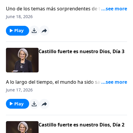
Uno de los temas más sorprendentes de toda la
Escritura es este: Dios habita en medio de Su pueblo.
June 18, 2026
Pero, ¿por qué esta verdad resulta tan asombrosa?
Nancy DeMoss Wolgemuth nos lo explicará en este
Play
episodio de Aviva Nuestros Corazones.
Castillo fuerte es nuestro Dios, Día 3
A lo largo del tiempo, el mundo ha sido sacudido por
inundaciones, tornados, terremotos, huracanes y
June 17, 2026
tsunamis. Nancy DeMoss Wolgemuth nos guía al
Salmo 46 para enseñarnos cómo responder cuando
Play
llegan las tormentas de la vida. Escúchala en este
episodio de Aviva Nuestros Corazones.
Castillo fuerte es nuestro Dios, Día 2