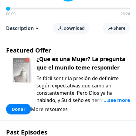
00:00
28:24
Description
Download
Share
Featured Offer
¿Que es una Mujer? La pregunta
que el mundo teme responder
Es fácil sentir la presión de definirte
según expectativas que cambian
constantemente. Pero Dios ya ha
hablado, y Su diseño es hermoso y
bueno. ¿Qué es una mujer?: La pregunta
More resources
Donar
que el mundo teme responder, de Mary
Kassian, es un recurso reflexivo y
fundamentado en la verdad bíblica que
Past Episodes